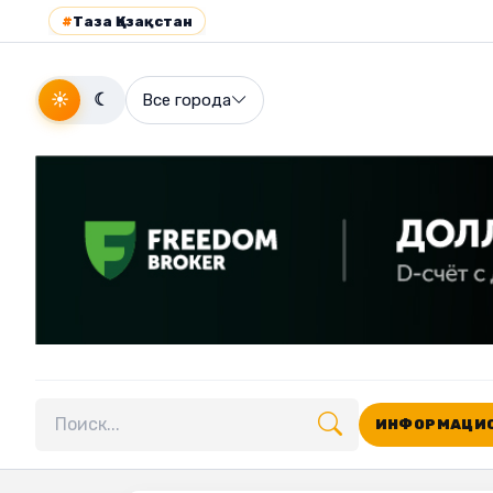
#
Таза Қазақстан
☀
☾
Все города
ИНФОРМАЦИО
Поиск по сайту