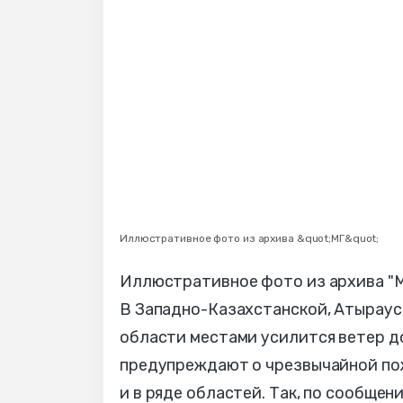
Иллюстративное фото из архива &quot;МГ&quot;
Иллюстративное фото из архива "МГ
В Западно-Казахстанской, Атыраус
области местами усилится ветер до
предупреждают о чрезвычайной пож
и в ряде областей. Так, по сообще