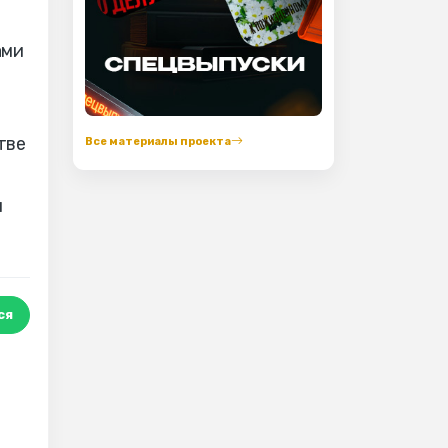
ами
тве
Все материалы проекта
и
ся