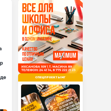
а
а
ер
яде
СПЕЦПРОЕКТЫ МГ