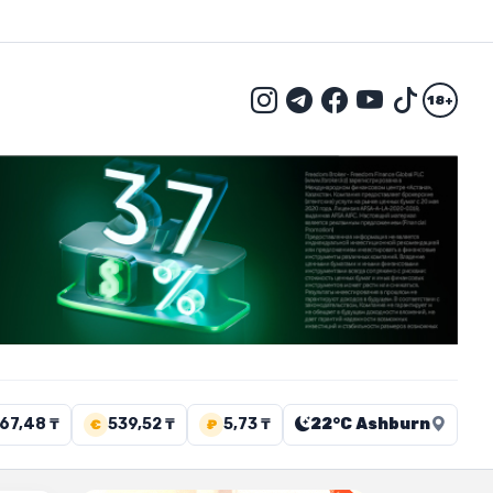
18+
67,48 ₸
539,52 ₸
5,73 ₸
22°C Ashburn
€
₽