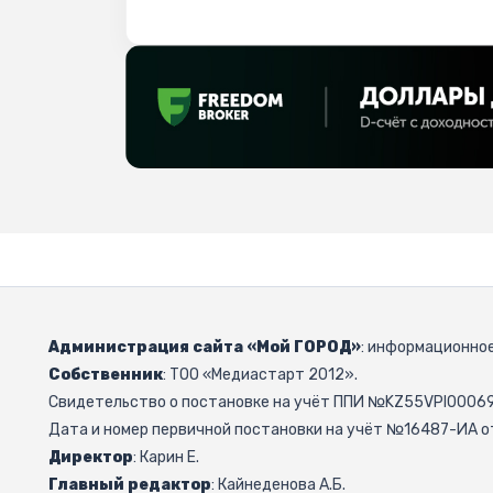
Администрация сайта «Мой ГОРОД»
: информационное
Собственник
: ТОО «Медиастарт 2012».
Свидетельство о постановке на учёт ППИ №KZ55VPI000692
Дата и номер первичной постановки на учёт №16487-ИА от
Директор
: Карин Е.
Главный редактор
: Кайнеденова А.Б.