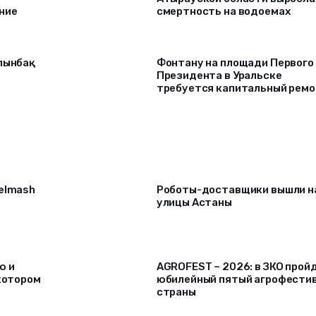
ние
смертность на водоемах
алынбақ
Фонтану на площади Первого
Президента в Уральске
требуется капитальный рем
selmash
Роботы-доставщики вышли н
улицы Астаны
ю и
AGROFEST – 2026: в ЗКО прой
 котором
юбилейный пятый агрофести
страны