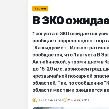
Социум
В ЗКО ожидае
1 августа в ЗКО ожидается усил
сообщает корреспондент порта
"Казгидромет". Иллюстративное
сообщается, что 1 августа В З
Актюбинской, утром и днем в 
до 15-20 м/с, возможен град, 
чрезвычайной пожарной опаснос
областей. Так, по сообщению "
области местами ожидается ве
Дана Рахметова
31 июля, 2017