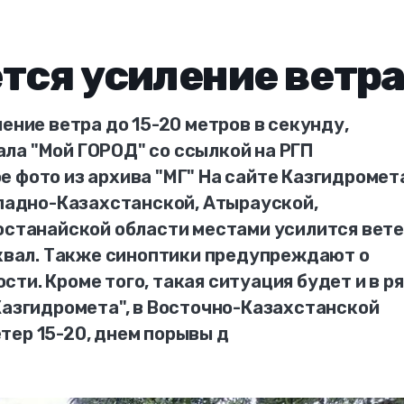
тся усиление ветр
ение ветра до 15-20 метров в секунду,
ла "Мой ГОРОД" со ссылкой на РГП
 фото из архива "МГ" На сайте Казгидромет
ападно-Казахстанской, Атырауской,
Костанайской области местами усилится вет
шквал. Также синоптики предупреждают о
ти. Кроме того, такая ситуация будет и в р
Казгидромета", в Восточно-Казахстанской
тер 15-20, днем порывы д