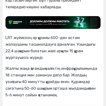
картасын берген. Бұл туралы президент
телерадио кешені хабарлады.
LRT жүйесінің әр құрамы 600-ден астам
жолаушыны тасымалдауға арналған. Ұзындығы
22,4 шақырым болатын желі арқылы 15 құрам
жүргізушісіз жүреді.
Жалпы жаңа қоғамдық көліктің инфрақұрылымында
18 станция мен замануи депо бар. Жолдың
ұзақтығы 40 минутты құрайды екен. Құрамдар
сағатына 50-60 шақырым орташа жылдамдықпен
5-6 минут сайын қатынамақ.