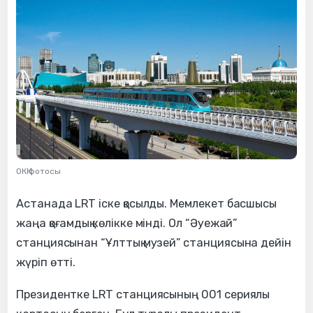
ОКҚ фотосы
Астанада LRT іске қосылды. Мемлекет басшысы
жаңа қоғамдық көлікке мінді. Ол “Әуежай”
станциясынан “Ұлттық музей” станциясына дейін
жүріп өтті.
Президентке LRT станциясының 001 сериялы