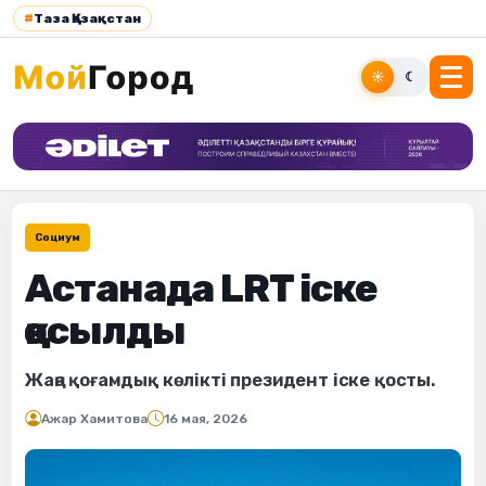
#
Таза Қазақстан
☀
☾
Социум
Астанада LRT іске
қосылды
Жаңа қоғамдық көлікті президент іске қосты.
Ажар Хамитова
16 мая, 2026