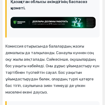
Қазақстан облысы әкімдігінің баспасөз
қызметі.
Комиссия отырысында балалардың жазғы
демалысы да талқыланды. Санаулы күннен соң
оқу жылы аяқталады. Сәйкесінше, оқушылардың
бос уақыты көбейеді. Оны дұрыс ұйымдастыру күн
тәртібінен түспейтін сауал. Бос уақытын
ұйымдастырудан бөлек, олардың түрлі қатерге
бас тігіп, саулығына зиян тимеуді де үлкен
мәселені екені даусыз.