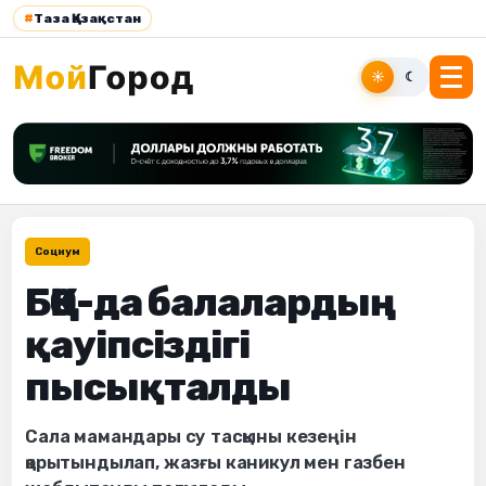
#
Таза Қазақстан
☀
☾
Социум
БҚО-да балалардың
қауіпсіздігі
пысықталды
Сала мамандары су тасқыны кезеңін
қорытындылап, жазғы каникул мен газбен