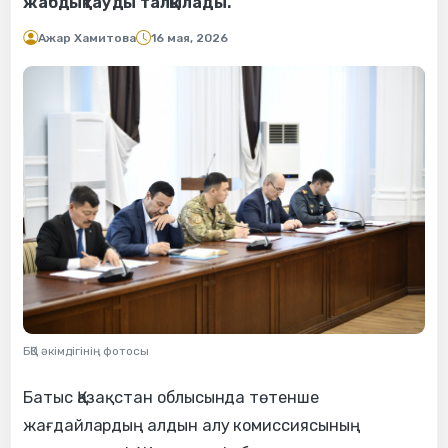
жабдықтауды талқылады.
Ажар Хамитова
16 мая, 2026
БҚО әкімдігінің фотосы
Батыс Қазақстан облысында төтенше
жағдайлардың алдын алу комиссиясының