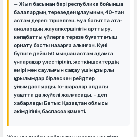
— Жыл басынан бері республика бойынша
балалардың терезеден құлауының 40-тан
астам дерегі тіркелген. Бұл бағытта ата-
аналардың жауапкершілігін арттыру,
көпқабатты үйлерге терезе бұғаттағыш
орнату басты назарға алынған. Күні
бүгінге дейін 50 мыңнан астам адамға
үнпарақтар үлестіріліп, жеткіншектердің
өмірі мен саулығын сақтау үшін құзырлы
құрылымдар бірлескен рейдтер
ұйымдастырды. Іс-шаралар алдағы
уақытта да жүйелі жалғасады, - деп
хабарлады Батыс Қазақстан облысы
әкімдігінің баспасөз қызметі.