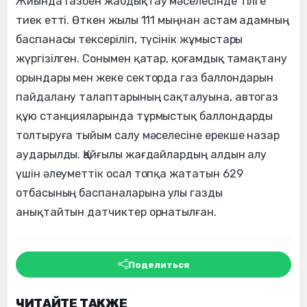
Жиында газбен жабдықтау мәселесінде тілге
тиек етті. Өткен жылы 111 мыңнан астам адамның
баспанасы тексеріліп, түсінік жұмыстары
жүргізілген. Сонымен қатар, қоғамдық тамақтану
орындары мен жеке секторда газ баллондарын
пайдалану талаптарының сақталуына, автогаз
құю станцияларында тұрмыстық баллондарды
толтыруға тыйым салу мәселесіне ерекше назар
аударылды. Қайғылы жағдайлардың алдын алу
үшін әлеуметтік осал топқа жататын 629
отбасының баспаналарына улы газды
анықтайтын датчиктер орнатылған.
Поделиться
ЧИТАЙТЕ ТАКЖЕ