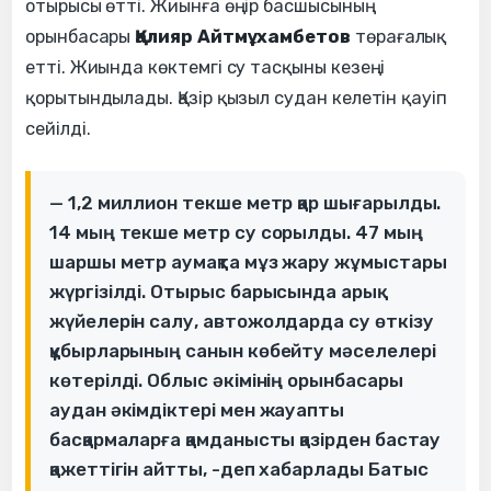
отырысы өтті. Жиынға өңір басшысының
орынбасары
Қалияр Айтмұхамбетов
төрағалық
етті. Жиында көктемгі су тасқыны кезеңі
қорытындылады. Қазір қызыл судан келетін қауіп
сейілді.
— 1,2 миллион текше метр қар шығарылды.
14 мың текше метр су сорылды. 47 мың
шаршы метр аумақта мұз жару жұмыстары
жүргізілді. Отырыс барысында арық
жүйелерін салу, автожолдарда су өткізу
құбырларының санын көбейту мәселелері
көтерілді. Облыс әкімінің орынбасары
аудан әкімдіктері мен жауапты
басқармаларға қамданысты қазірден бастау
қажеттігін айтты, -деп хабарлады Батыс