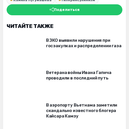
Поделиться
ЧИТАЙТЕ ТАКЖЕ
В ЗКО выявили нарушения при
госзакупках и распределении газа
Ветерана войны Ивана Гапича
проводили в последний путь
В аэропорту Вьетнама заметили
скандально известного блогера
Кайсара Камзу