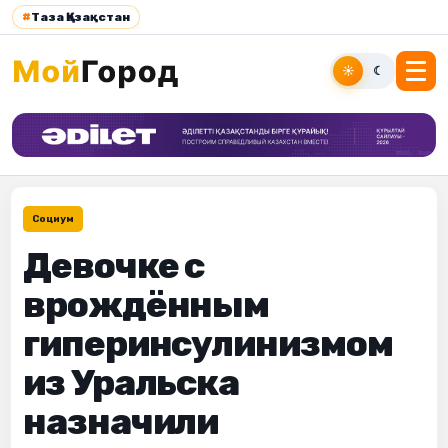
#
Таза Қазақстан
☀
☾
Социум
Девочке с
врождённым
гиперинсулинизмом
из Уральска
назначили