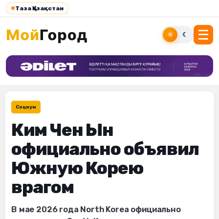
#
Таза Қазақстан
☀
☾
Социум
Ким Чен Ын
официально объявил
Южную Корею
врагом
В мае 2026 года North Korea официально