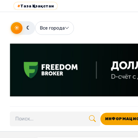
#
Таза Қазақстан
☀
☾
Все города
ИНФОРМАЦИО
Поиск по сайту