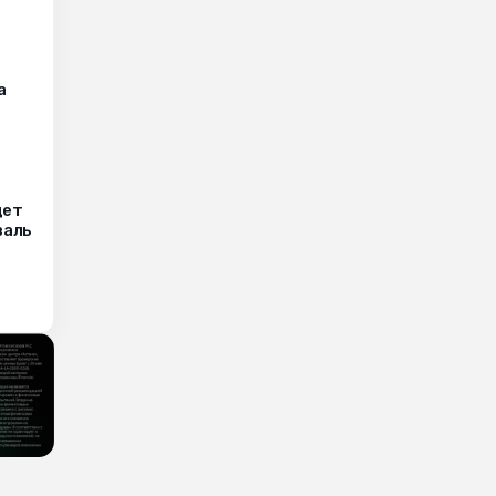
а
дет
валь