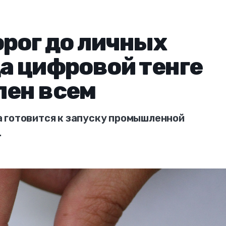
орог до личных
да цифровой тенге
пен всем
 готовится к запуску промышленной
.