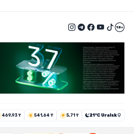
18+
469,93 ₸
541,64 ₸
5,71 ₸
21°C Uralsk
€
₽