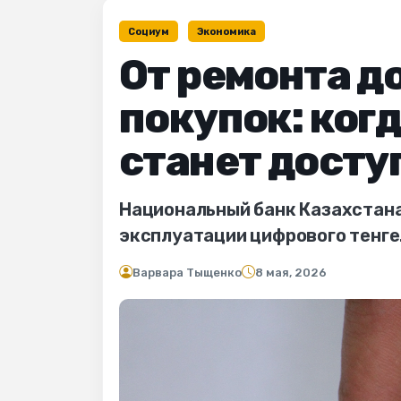
Социум
Экономика
От ремонта д
покупок: ког
станет досту
Национальный банк Казахстана
эксплуатации цифрового тенге
Варвара Тыщенко
8 мая, 2026