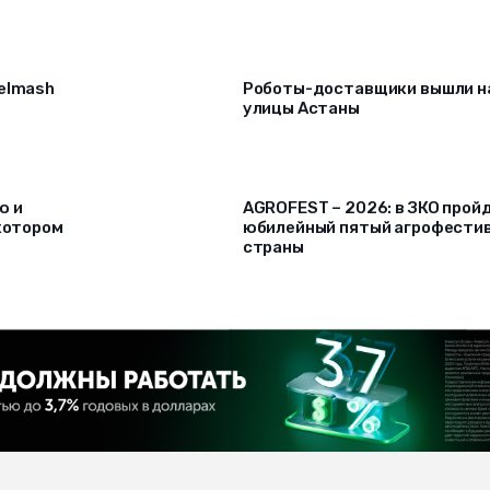
selmash
Роботы-доставщики вышли н
улицы Астаны
ю и
AGROFEST – 2026: в ЗКО прой
 котором
юбилейный пятый агрофести
страны