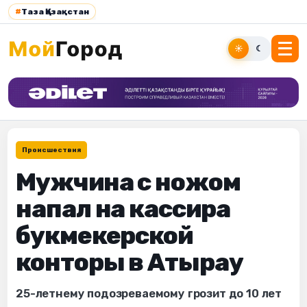
#
Таза Қазақстан
☀
☾
Происшествия
Мужчина с ножом
напал на кассира
букмекерской
конторы в Атырау
25-летнему подозреваемому грозит до 10 лет