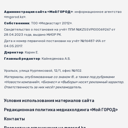
Администрация сайта «Мой ГОРОД»
: информационное агентство
«mgorod.kz».
Собственник
: ТОО «Медиастарт 2012».
Свидетельство о постановке на учёт ППИ №KZ55VPI00069267 от
28.04.2023 года, выдано МИОР РК.
Дата и номер первичной постановки на учёт №16487-ИА от
04.05.2017.
Директор
: Карин Е.
Главный редактор
: Кайнеденова А.Б.
Уральск, улица Нурпеисовой, 12/1, офис №102.
Материалы, опубликованные со знаком ®, а также под рубриками
«Новости компаний», «Бизнес» и «Выборы» носят рекламный характер.
Ответственность за них несёт рекламодатель.
Условия использования материалов сайта
Редакционная политика медиахолдинга «Мой ГОРОД»
Контакты