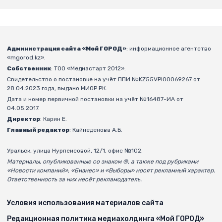
Администрация сайта «Мой ГОРОД»
: информационное агентство
«mgorod.kz».
Собственник
: ТОО «Медиастарт 2012».
Свидетельство о постановке на учёт ППИ №KZ55VPI00069267 от
28.04.2023 года, выдано МИОР РК.
Дата и номер первичной постановки на учёт №16487-ИА от
04.05.2017.
Директор
: Карин Е.
Главный редактор
: Кайнеденова А.Б.
Уральск, улица Нурпеисовой, 12/1, офис №102.
Материалы, опубликованные со знаком ®, а также под рубриками
«Новости компаний», «Бизнес» и «Выборы» носят рекламный характер.
Ответственность за них несёт рекламодатель.
Условия использования материалов сайта
Редакционная политика медиахолдинга «Мой ГОРОД»