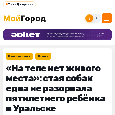
#
Таза Қазақстан
☀
☾
Происшествия
Социум
«На теле нет живого
места»: стая собак
едва не разорвала
пятилетнего ребёнка
в Уральске