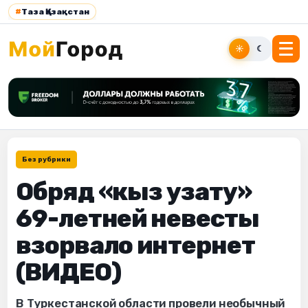
#
Таза Қазақстан
☀
☾
Без рубрики
Обряд «кыз узату»
69-летней невесты
взорвало интернет
(ВИДЕО)
В Туркестанской области провели необычный