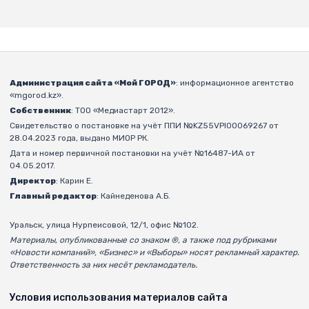
Администрация сайта «Мой ГОРОД»
: информационное агентство
«mgorod.kz».
Собственник
: ТОО «Медиастарт 2012».
Свидетельство о постановке на учёт ППИ №KZ55VPI00069267 от
28.04.2023 года, выдано МИОР РК.
Дата и номер первичной постановки на учёт №16487-ИА от
04.05.2017.
Директор
: Карин Е.
Главный редактор
: Кайнеденова А.Б.
Уральск, улица Нурпеисовой, 12/1, офис №102.
Материалы, опубликованные со знаком ®, а также под рубриками
«Новости компаний», «Бизнес» и «Выборы» носят рекламный характер.
Ответственность за них несёт рекламодатель.
Условия использования материалов сайта