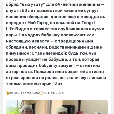
обряд “кыз узату” для 69-летней женщины —
спустя 50 лет совместной жизни ее супруг
исполнил обещание, данное еще в молодости,
передает Мой Город со ссылкой на Tengri
Life.Видео с торжества опубликовала внучка
пары. На кадрах бабушку провожают как
настоящую невесту — с традиционными
обрядами, песнями, родственниками и даже
лимузином."Стань легендой: будь той, чьи
проводы увидит не бабушка, а той, которая
сама проводит бабушку замуж", — отметила
автор поста. Пользователи соцсетей активно
отреагировали на ролик, оставляя шутливые и
теплые комментарии:"Инт
Әсемай Талғатқызы
20 мая, 2026