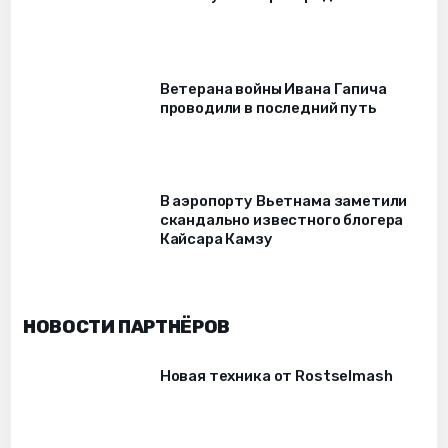
Ветерана войны Ивана Гапича
проводили в последний путь
В аэропорту Вьетнама заметили
скандально известного блогера
Кайсара Камзу
НОВОСТИ ПАРТНЁРОВ
Новая техника от Rostselmash