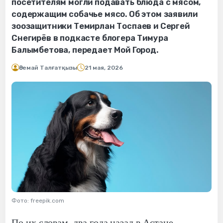
посетителям могли подавать блюда с мясом,
содержащим собачье мясо. Об этом заявили
зоозащитники Темирлан Тоспаев и Сергей
Снегирёв в подкасте блогера Тимура
Балымбетова, передает Мой Город.
Әсемай Талғатқызы
21 мая, 2026
Фото: freepik.com
По их словам, два года назад в Астане