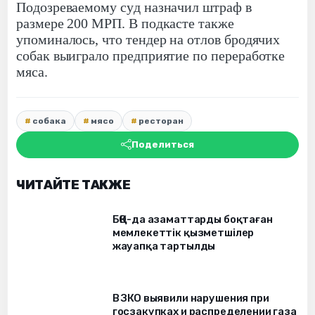
Подозреваемому суд назначил штраф в
размере 200 МРП. В подкасте также
упоминалось, что тендер на отлов бродячих
собак выиграло предприятие по переработке
мяса.
собака
мясо
ресторан
Поделиться
ЧИТАЙТЕ ТАКЖЕ
БҚО-да азаматтарды боқтаған
мемлекеттік қызметшілер
жауапқа тартылды
В ЗКО выявили нарушения при
госзакупках и распределении газа