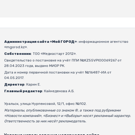
Администрация сайта «Мой ГОРОД»
: информационное агентство
«mgorod.kz».
Собственник
: ТОО «Медиастарт 2012».
Свидетельство о постановке на учёт ППИ №KZ55VPI00069267 от
28.04.2023 года, выдано МИОР РК.
Дата и номер первичной постановки на учёт №16487-ИА от
04.05.2017.
Директор
: Карин Е.
Главный редактор
: Кайнеденова А.Б.
Уральск, улица Нурпеисовой, 12/1, офис №102.
Материалы, опубликованные со знаком ®, а также под рубриками
«Новости компаний», «Бизнес» и «Выборы» носят рекламный характер.
Ответственность за них несёт рекламодатель.