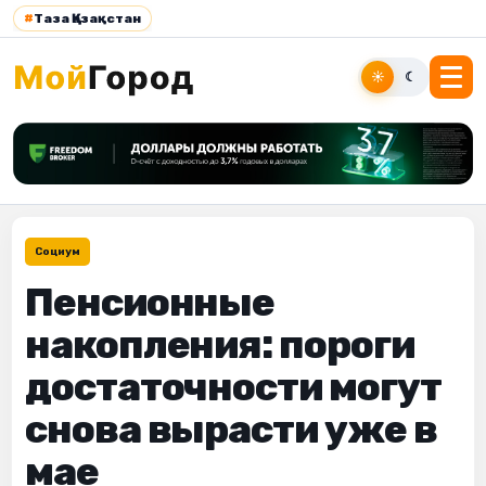
#
Таза Қазақстан
☀
☾
Социум
Пенсионные
накопления: пороги
достаточности могут
снова вырасти уже в
мае