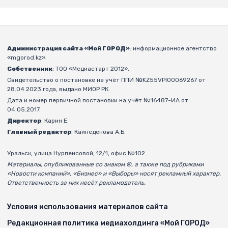
Администрация сайта «Мой ГОРОД»
: информационное агентство
«mgorod.kz».
Собственник
: ТОО «Медиастарт 2012».
Свидетельство о постановке на учёт ППИ №KZ55VPI00069267 от
28.04.2023 года, выдано МИОР РК.
Дата и номер первичной постановки на учёт №16487-ИА от
04.05.2017.
Директор
: Карин Е.
Главный редактор
: Кайнеденова А.Б.
Уральск, улица Нурпеисовой, 12/1, офис №102.
Материалы, опубликованные со знаком ®, а также под рубриками
«Новости компаний», «Бизнес» и «Выборы» носят рекламный характер.
Ответственность за них несёт рекламодатель.
Условия использования материалов сайта
Редакционная политика медиахолдинга «Мой ГОРОД»