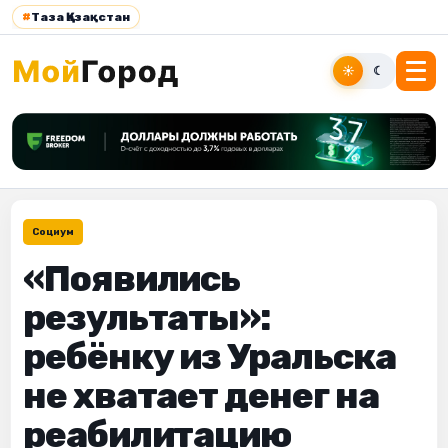
#
Таза Қазақстан
☀
☾
Социум
«Появились
результаты»:
ребёнку из Уральска
не хватает денег на
реабилитацию