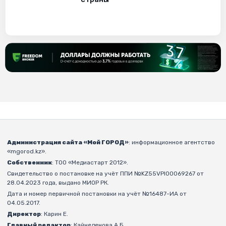
Администрация сайта «Мой ГОРОД»
: информационное агентство
«mgorod.kz».
Собственник
: ТОО «Медиастарт 2012».
Свидетельство о постановке на учёт ППИ №KZ55VPI00069267 от
28.04.2023 года, выдано МИОР РК.
Дата и номер первичной постановки на учёт №16487-ИА от
04.05.2017.
Директор
: Карин Е.
Главный редактор
: Кайнеденова А.Б.