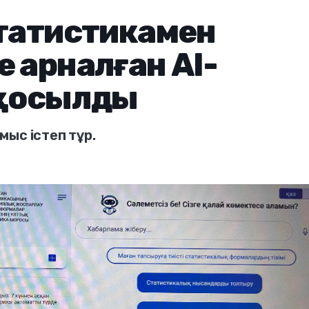
статистикамен
 арналған AI-
 қосылды
ұмыс істеп тұр.