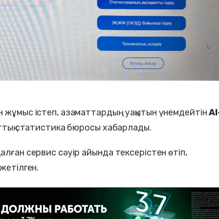
н жұмыс істеп, азаматтардың уақытын үнемдейтін
AI
лттық статистика бюросы хабарлады.
алған сервис сәуір айында тексерістен өтіп,
жетілген.