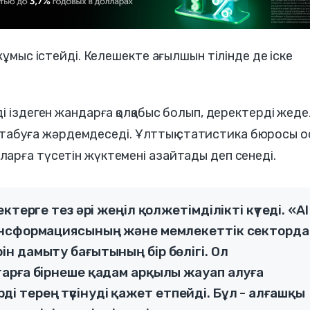
жұмыс істейді. Келешекте ағылшын тілінде де іске
і іздеген жандарға қолқабыс болып, деректерді жеде
ді табуға жәрдемдеседі. Ұлттық статистика бюросы 
арға түсетін жүктемені азайтады деп сенеді.
терге тез әрі жеңіл қолжетімділікті күтеді. «AI
ансформациясының және мемлекеттік секторда
н дамыту бағытының бір бөлігі. Ол
арға бірнеше қадам арқылы жауап алуға
ерді терең түсінуді қажет етпейді. Бұл - алғашқы