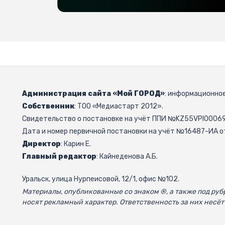
Администрация сайта «Мой ГОРОД»
: информационное
Собственник
: ТОО «Медиастарт 2012».
Свидетельство о постановке на учёт ППИ №KZ55VPI000692
Дата и номер первичной постановки на учёт №16487-ИА от
Директор
: Карин Е.
Главный редактор
: Кайнеденова А.Б.
Уральск, улица Нурпеисовой, 12/1, офис №102.
Материалы, опубликованные со знаком ®, а также под р
носят рекламный характер. Ответственность за них несёт