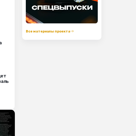
Все материалы проекта
а
дет
валь