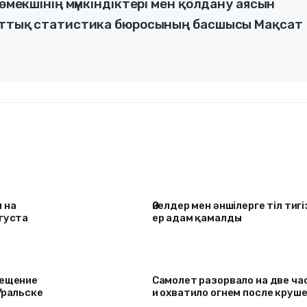
көмекшінің мүмкіндіктері мен қолдану аясын
Ұлттық статистика бюросының басшысы Мақсат
 на
Әйелдер мен әншілерге тіл тигі
густа
ер адам қамалды
вещение
Самолет разорвало на две ча
Уральске
и охватило огнем после круш