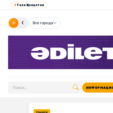
#
Таза Қазақстан
☀
☾
Все города
ИНФОРМАЦИО
Поиск по сайту
Социум