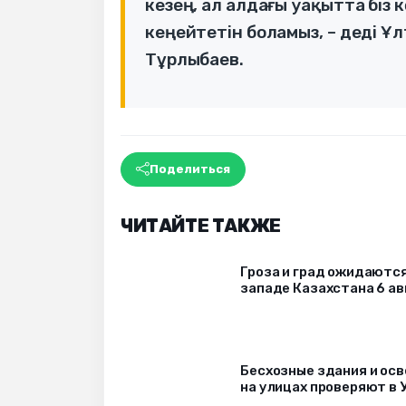
кезең, ал алдағы уақытта біз 
кеңейтетін боламыз, – деді 
Тұрлыбаев.
Поделиться
ЧИТАЙТЕ ТАКЖЕ
Гроза и град ожидаются
западе Казахстана 6 ав
Бесхозные здания и ос
на улицах проверяют в 