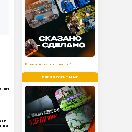
Все материалы проекта
СПЕЦПРОЕКТЫ МГ
зген
сти
ения