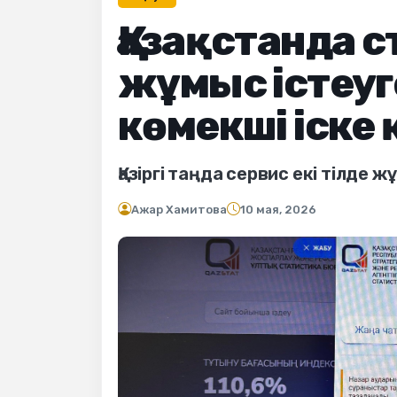
Қазақстанда 
жұмыс істеуге
көмекші іске
Қазіргі таңда сервис екі тілде ж
Ажар Хамитова
10 мая, 2026