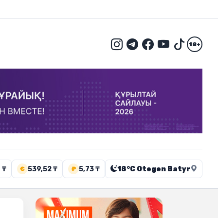
18+
 ₸
539,52 ₸
5,73 ₸
18°C Otegen Batyr
€
₽