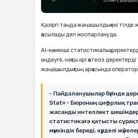
Қазіргі таңда жаңашылдық екі тілде 
қосылады деп жоспарлануда.
AI-көмекші статистикалық деректерд
өңдеуге, нақты әрі қатесіз деректер
жаңашылдықтың арқасында операторл
- Пайдаланушылар бүгінде дерек
Stat» - Бюроның цифрлық тр
жасанды интеллект шешімдері
статистикаға қатысты сұрақт
мүмкіндік береді, күрделі жүйел