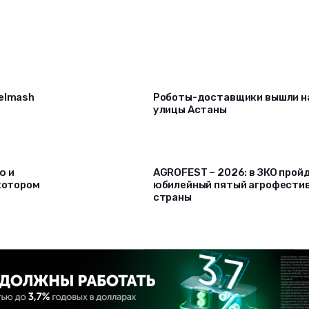
selmash
Роботы-доставщики вышли н
улицы Астаны
ю и
AGROFEST – 2026: в ЗКО прой
 котором
юбилейный пятый агрофести
страны