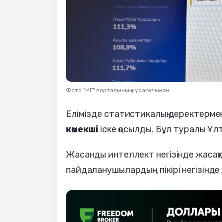
Фото "МГ" порталының мұрағатынан
Елімізде статистикалық деректерме
көмекші
іске қосылды. Бұл туралы Ұ
Жасанды интеллект негізінде жасақт
пайдаланушылардың пікірі негізінде 