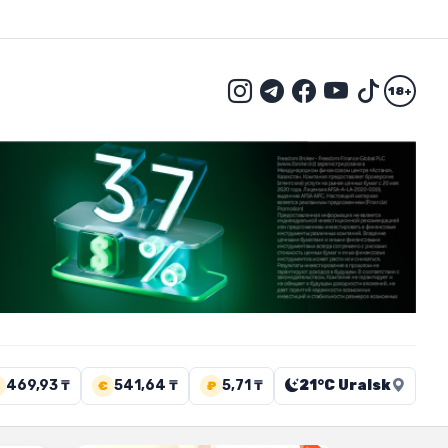
18+
469,93 ₸
541,64 ₸
5,71 ₸
21°C Uralsk
€
₽