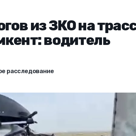
гов из ЗКО на трас
кент: водитель
ое расследование