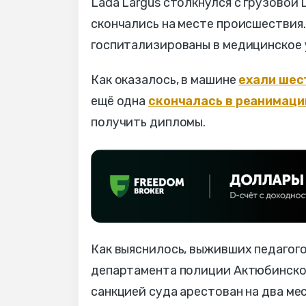
Lada Largus столкнулся с грузовой
скончались на месте происшествия
госпитализированы в медицинское
Как оказалось, в машине
ехали шест
ещё одна
скончалась в реанимаци
получить дипломы.
Как выяснилось, выживших педагого
департамента полиции Актюбинской
санкцией суда арестован на два ме