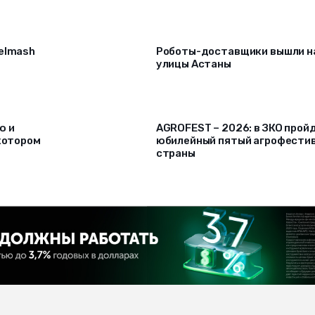
selmash
Роботы-доставщики вышли н
улицы Астаны
ю и
AGROFEST – 2026: в ЗКО прой
 котором
юбилейный пятый агрофести
страны