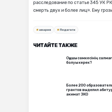
расследование по статье 345 УК Р
смерть двух и более лиц». Ему гроз
авария
Педагоги
ЧИТАЙТЕ ТАКЖЕ
Оқушы сөмкесінің салмағ
болуы керек?
Более 200 образовател
грантов выделил абиту
акимат ЗКО