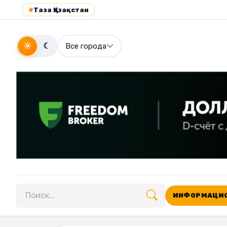
#
Таза Қазақстан
☀
☾
Все города
ИНФОРМАЦИО
Поиск по сайту