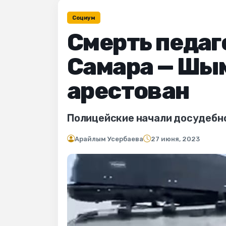
Социум
Смерть педаго
Самара — Шым
арестован
Полицейские начали досудебн
Арайлым Усербаева
27 июня, 2023