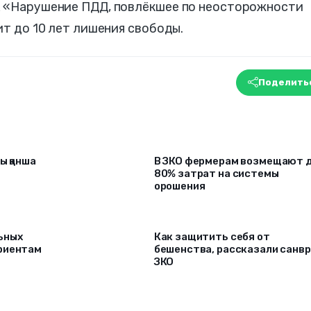
К «Нарушение ПДД, повлёкшее по неосторожности
ит до 10 лет лишения свободы.
Поделить
ы қанша
В ЗКО фермерам возмещают 
80% затрат на системы
орошения
ьных
Как защитить себя от
риентам
бешенства, рассказали санв
ЗКО