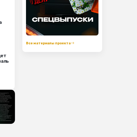
а
Все материалы проекта
дет
валь