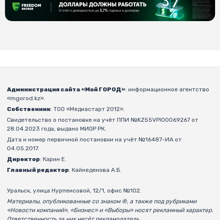
Администрация сайта «Мой ГОРОД»
: информационное агентство
«mgorod.kz».
Собственник
: ТОО «Медиастарт 2012».
Свидетельство о постановке на учёт ППИ №KZ55VPI00069267 от
28.04.2023 года, выдано МИОР РК.
Дата и номер первичной постановки на учёт №16487-ИА от
04.05.2017.
Директор
: Карин Е.
Главный редактор
: Кайнеденова А.Б.
Уральск, улица Нурпеисовой, 12/1, офис №102.
Материалы, опубликованные со знаком ®, а также под рубриками
«Новости компаний», «Бизнес» и «Выборы» носят рекламный характер.
Ответственность за них несёт рекламодатель.