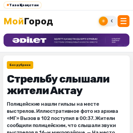
#
Таза Қазақстан
☀
☾
Без рубрики
Стрельбу слышали
жители Актау
Полицейские нашли гильзы на месте
выстрелов. Иллюстративное фото из архива
«МГ» Вызов в 102 поступил в 00:37. Жители
сообщили полицейским, что слышали звуки
выстрелов в 16-м микрорайоне. — На место