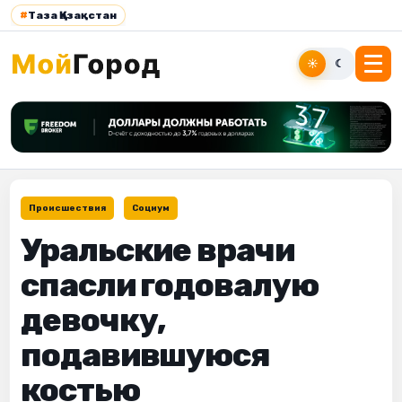
#
Таза Қазақстан
☀
☾
Происшествия
Социум
Уральские врачи
спасли годовалую
девочку,
подавившуюся
костью