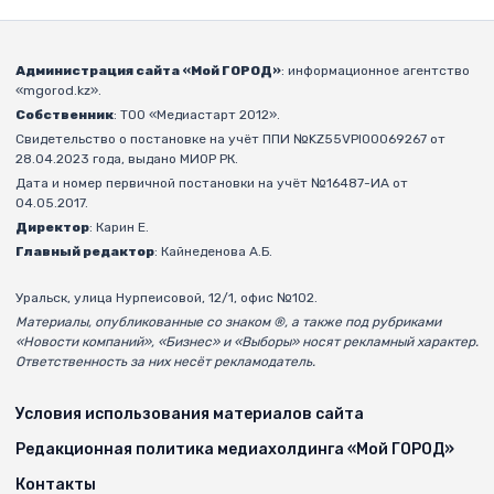
Администрация сайта «Мой ГОРОД»
: информационное агентство
«mgorod.kz».
Собственник
: ТОО «Медиастарт 2012».
Свидетельство о постановке на учёт ППИ №KZ55VPI00069267 от
28.04.2023 года, выдано МИОР РК.
Дата и номер первичной постановки на учёт №16487-ИА от
04.05.2017.
Директор
: Карин Е.
Главный редактор
: Кайнеденова А.Б.
Уральск, улица Нурпеисовой, 12/1, офис №102.
Материалы, опубликованные со знаком ®, а также под рубриками
«Новости компаний», «Бизнес» и «Выборы» носят рекламный характер.
Ответственность за них несёт рекламодатель.
Условия использования материалов сайта
Редакционная политика медиахолдинга «Мой ГОРОД»
Контакты