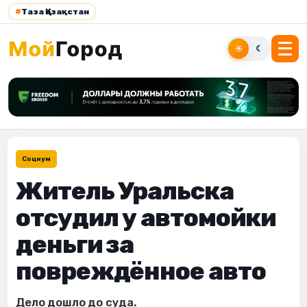
#
Таза Қазақстан
☀
☾
Социум
Житель Уральска
отсудил у автомойки
деньги за
повреждённое авто
Дело дошло до суда.