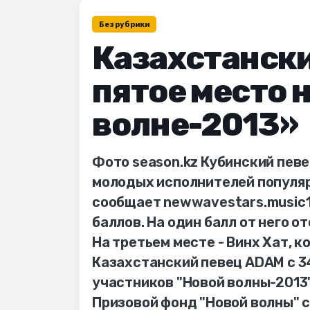
Без рубрики
Казахстански
пятое место 
волне-2013»
Фото season.kz Кубинский певе
молодых исполнителей популяр
сообщает newwavestars.music1.
баллов. На один балл от него 
На третьем месте - Винх Хат, к
Казахстанский певец ADAM с 3
участников "Новой волны-2013"
Призовой фонд "Новой волны" с