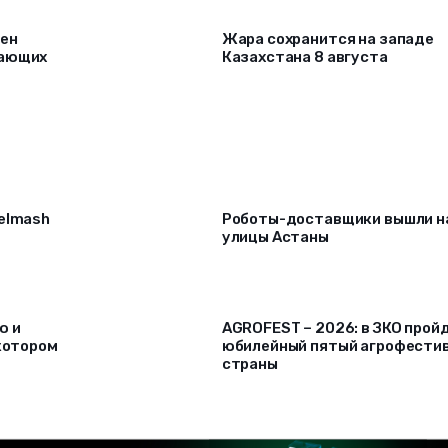
рен
Жара сохранится на западе
лающих
Казахстана 8 августа
selmash
Роботы-доставщики вышли н
улицы Астаны
ю и
AGROFEST – 2026: в ЗКО прой
 котором
юбилейный пятый агрофести
страны