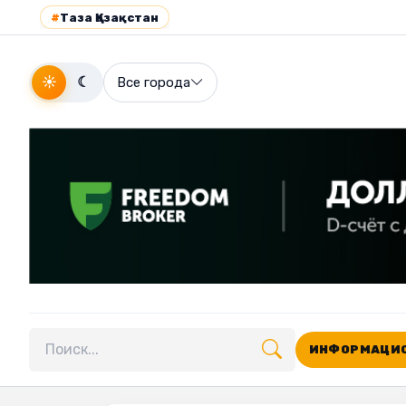
#
Таза Қазақстан
☀
☾
Все города
ИНФОРМАЦИО
Поиск по сайту