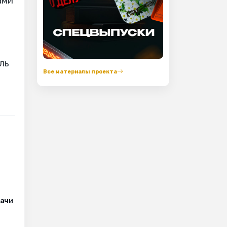
ами
ль
Все материалы проекта
рачи