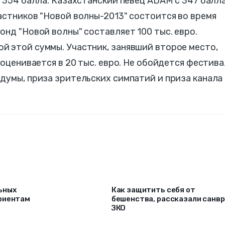
о 354 балла. Казахстанский певец ADAM с 347 балл
астников "Новой волны-2013" состоится во время
онд "Новой волны" составляет 100 тыс. евро.
й этой суммы. Участник, занявший второе место,
 оценивается в 20 тыс. евро. Не обойдется фестива
думы, приза зрительских симпатий и приза канала
ьных
Как защитить себя от
риентам
бешенства, рассказали санв
ЗКО