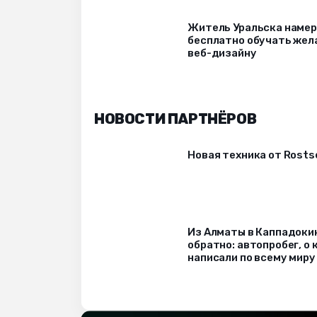
Житель Уральска наме
бесплатно обучать же
веб-дизайну
НОВОСТИ ПАРТНЁРОВ
Новая техника от Rost
Из Алматы в Каппадоки
обратно: автопробег, о
написали по всему миру