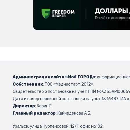
Администрация сайта «Мой ГОРОД»
: информационное
Собственник
: ТОО «Медиастарт 2012».
Свидетельство о постановке на учёт ППИ №KZ55VPI000692
Дата и номер первичной постановки на учёт №16487-ИА от
Директор
: Карин Е.
Главный редактор
: Кайнеденова А.Б.
Уральск, улица Нурпеисовой, 12/1, офис №102.