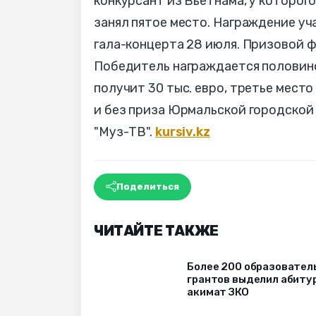
конкурсант из Вьетнама, у которог
занял пятое место. Награждение уч
гала-концерта 28 июля. Призовой ф
Победитель награждается половино
получит 30 тыс. евро, третье место
и без приза Юрмальской городской 
"Муз-ТВ".
kursiv.kz
Поделиться
ЧИТАЙТЕ ТАКЖЕ
Более 200 образовател
грантов выделил абиту
акимат ЗКО