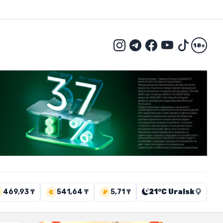
18+
469,93 ₸
541,64 ₸
5,71 ₸
21°C Uralsk
€
₽