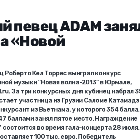
й певец ADAM заня
на «Новой
ц Роберто Кел Торрес выиграл конкурс
ной музыки "Новая волна-2013" в Юрмале,
ru. За три конкурсных дня кубинец набрал 3
отстает участница из Грузии Саломе Катамадз
онкурсант из Вьетнама, у которого 354 балла.
47 баллами занял пятое место. Награждение
 состоится во время гала-концерта 28 июля.
оставляет 100 тыс. евро. Победитель