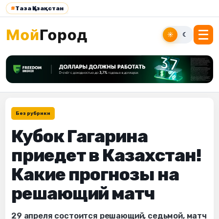
#
Таза Қазақстан
☀
☾
Без рубрики
Кубок Гагарина
приедет в Казахстан!
Какие прогнозы на
решающий матч
29 апреля состоится решающий, седьмой, матч