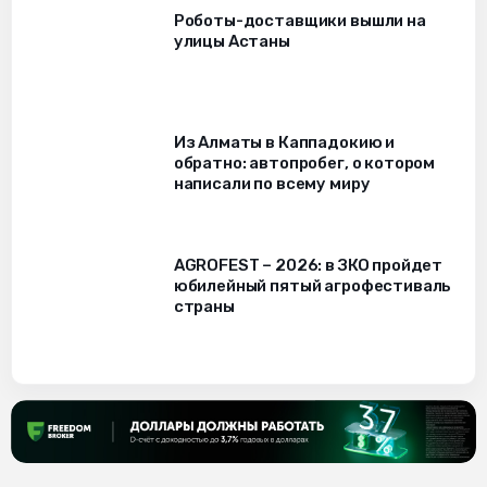
Роботы-доставщики вышли на
улицы Астаны
Из Алматы в Каппадокию и
обратно: автопробег, о котором
написали по всему миру
AGROFEST – 2026: в ЗКО пройдет
юбилейный пятый агрофестиваль
страны