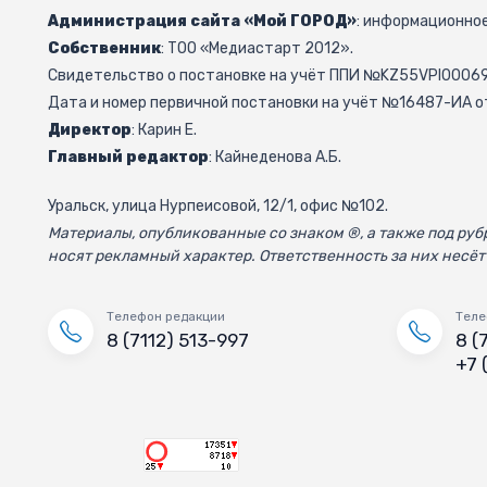
Администрация сайта «Мой ГОРОД»
: информационное
Собственник
: ТОО «Медиастарт 2012».
Свидетельство о постановке на учёт ППИ №KZ55VPI000692
Дата и номер первичной постановки на учёт №16487-ИА от
Директор
: Карин Е.
Главный редактор
: Кайнеденова А.Б.
Уральск, улица Нурпеисовой, 12/1, офис №102.
Материалы, опубликованные со знаком ®, а также под р
носят рекламный характер. Ответственность за них несёт
Телефон редакции
Теле
8 (7112) 513-997
8 (
+7 