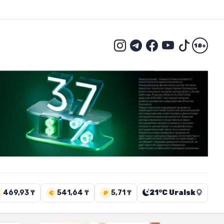
18+
469,93 ₸
541,64 ₸
5,71 ₸
21°C Uralsk
€
₽