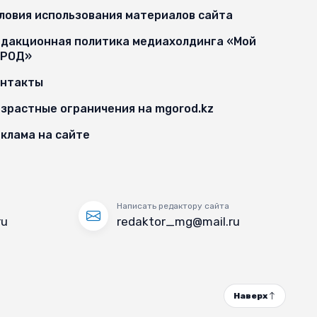
ловия использования материалов сайта
дакционная политика медиахолдинга «Мой
ОРОД»
онтакты
зрастные ограничения на mgorod.kz
клама на сайте
Написать редактору сайта
ru
redaktor_mg@mail.ru
Наверх