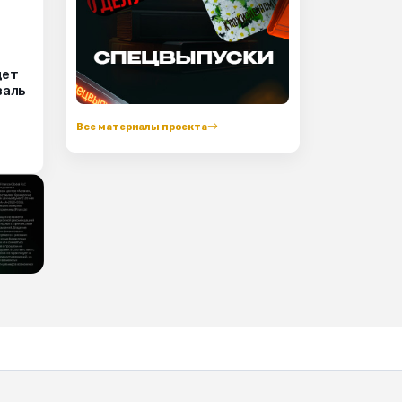
дет
валь
Все материалы проекта