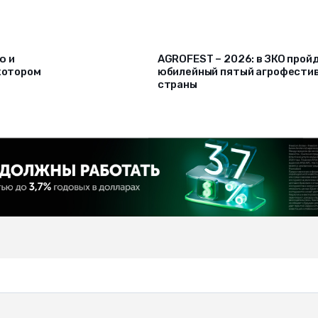
ю и
AGROFEST – 2026: в ЗКО прой
 котором
юбилейный пятый агрофести
страны