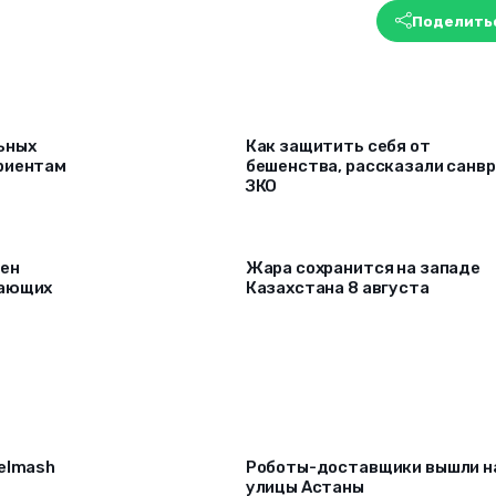
Поделить
ьных
Как защитить себя от
риентам
бешенства, рассказали санв
ЗКО
рен
Жара сохранится на западе
лающих
Казахстана 8 августа
selmash
Роботы-доставщики вышли н
улицы Астаны