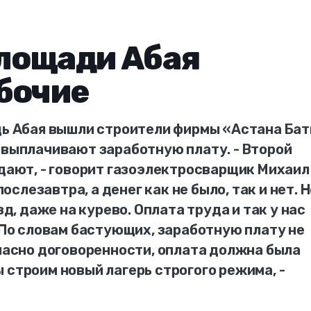
площади Абая
бочие
адь Абая вышли строители фирмы «Астана Ба
 выплачивают заработную плату. - Второй
 дают, - говорит газоэлектросварщик Михаил
лезавтра, а денег как не было, так и нет. 
зд, даже на курево. Оплата труда и так у нас
. По словам бастующих, заработную плату не
гласно договоренности, оплата должна была
 строим новый лагерь строгого режима, -