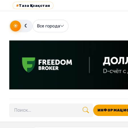
#
Таза Қазақстан
☀
☾
Все города
ИНФОРМАЦИО
Поиск по сайту