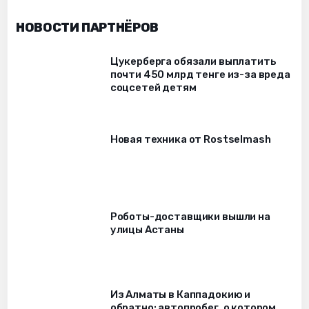
НОВОСТИ ПАРТНЁРОВ
Цукерберга обязали выплатить
почти 450 млрд тенге из-за вреда
соцсетей детям
Новая техника от Rostselmash
Роботы-доставщики вышли на
улицы Астаны
Из Алматы в Каппадокию и
обратно: автопробег, о котором