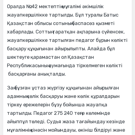
Оралда №42 мектептің мұғалімі әкімшілік
жауапкершілікке тартылды. Бұл туралы Батыс
Қазақстан облысы сотының баспасөз қызметі
хабарлады. Соттың таратқан ақпарына сүйенсек,
жауапкершілікке тартылған педагог бұрын көлікті
басқару құқығынан айырылыпты. Алайда бұл
шектеуге қарамастан ол Қазақстан
Республикасының аумағында тіркелмеген көлікті
басқарғаны анықталды.
Заң бұзған ұстаз жүргізу құқығынан айырылған
адамның көлік басқаруы және көлік құралдарын
тіркеу ережелерін бұзу бойынша жауапқа
тартылды. Педагог 275 240 теңге көлемінде
айыппұл төледі. Судья жаза тағайындау кезінде
мұғалімнің кінәсін мойындауы, өкініш білдіруі және