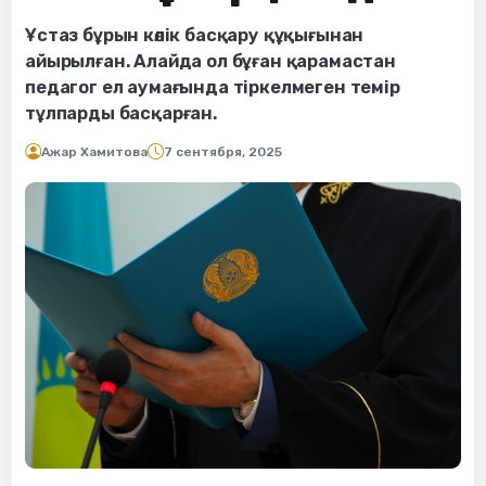
Ұстаз бұрын көлік басқару құқығынан
айырылған. Алайда ол бұған қарамастан
педагог ел аумағында тіркелмеген темір
тұлпарды басқарған.
Ажар Хамитова
7 сентября, 2025