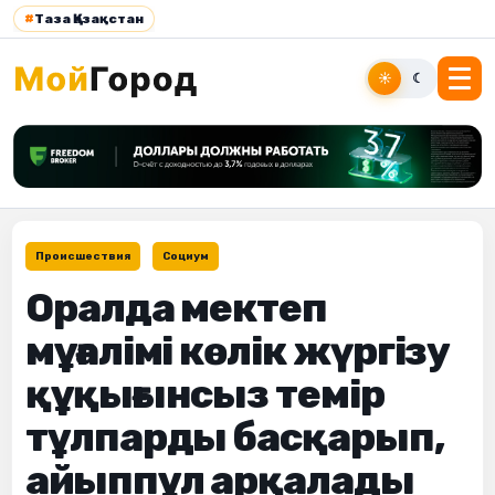
#
Таза Қазақстан
☀
☾
Происшествия
Социум
Оралда мектеп
мұғалімі көлік жүргізу
құқығынсыз темір
тұлпарды басқарып,
айыппұл арқалады