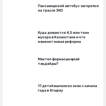
Пассажирский автобус загорелся
на трассе ЗКО
Куда деваются 4,5 млн тонн
мусора в Казахстане и что
изменит новая реформа
Мектеп формасын қалай
таңдайды?
17 детей выпали из окон c начала
года в Атырау