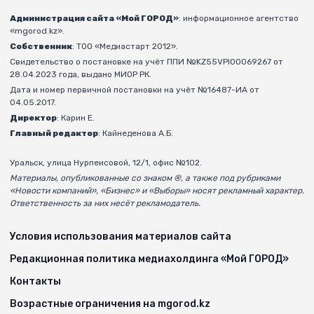
Администрация сайта «Мой ГОРОД»
: информационное агентство
«mgorod.kz».
Собственник
: ТОО «Медиастарт 2012».
Свидетельство о постановке на учёт ППИ №KZ55VPI00069267 от
28.04.2023 года, выдано МИОР РК.
Дата и номер первичной постановки на учёт №16487-ИА от
04.05.2017.
Директор
: Карин Е.
Главный редактор
: Кайнеденова А.Б.
Уральск, улица Нурпеисовой, 12/1, офис №102.
Материалы, опубликованные со знаком ®, а также под рубриками
«Новости компаний», «Бизнес» и «Выборы» носят рекламный характер.
Ответственность за них несёт рекламодатель.
Условия использования материалов сайта
Редакционная политика медиахолдинга «Мой ГОРОД»
Контакты
Возрастные ограничения на mgorod.kz