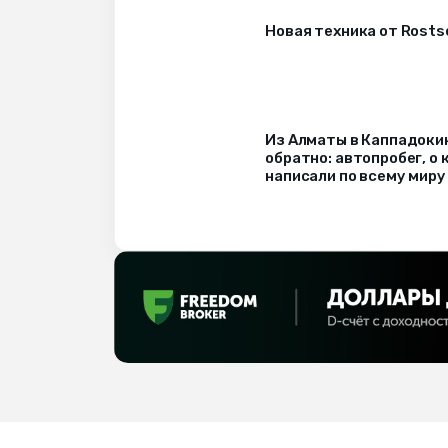
Новая техника от Rost
Из Алматы в Каппадоки
обратно: автопробег, о
написали по всему миру