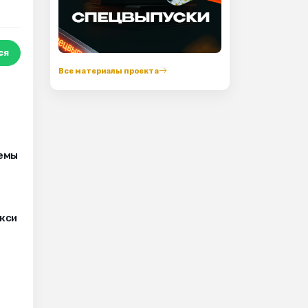
ся
Все материалы проекта
лемы
кси