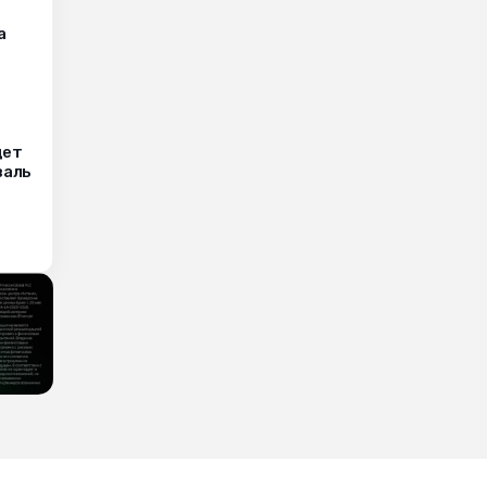
а
дет
валь