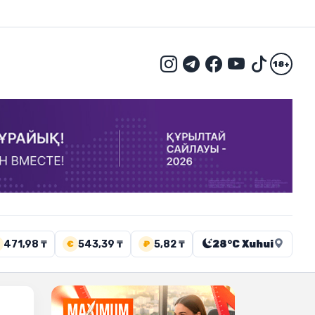
18+
471,98 ₸
543,39 ₸
5,82 ₸
28°C Xuhui
€
₽