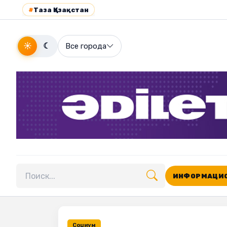
#
Таза Қазақстан
☀
☾
Все города
ИНФОРМАЦИО
Поиск по сайту
Социум