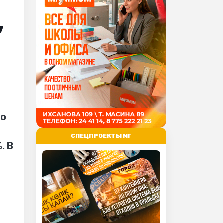
,
ь
по
СПЕЦПРОЕКТЫ МГ
. В