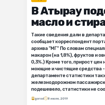
В Атырау по
масло и стир
Такие сведения дали в департ
сообщает корреспондент порта
архива "МГ" По словам специал
макарон (на 1,8%), фруктов и ово
0,3%.) Кроме того, прирост цен
моющие и чистящие средства - 0
департаменте статистики так
железнодорожном пассажирском
подешевело, статистики не со
gorod
8 июля, 2019