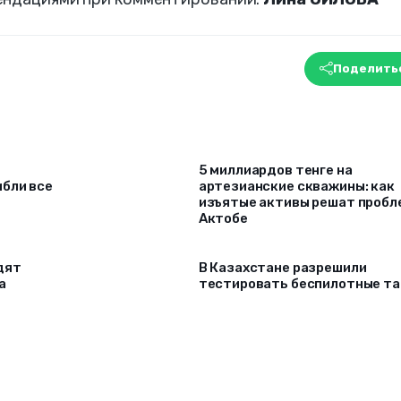
Поделить
5 миллиардов тенге на
ибли все
артезианские скважины: как
изъятые активы решат проб
Актобе
дят
В Казахстане разрешили
а
тестировать беспилотные та