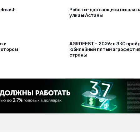
selmash
Роботы-доставщики вышли н
улицы Астаны
ю и
AGROFEST – 2026: в ЗКО прой
 котором
юбилейный пятый агрофести
страны