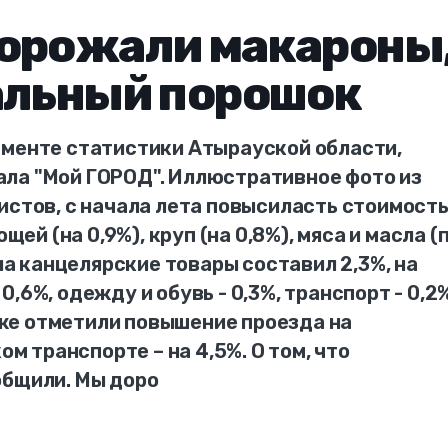
дорожали макароны
альный порошок
аменте статистики Атырауской области,
ла "Мой ГОРОД". Иллюстративное фото из
истов, с начала лета повысиласть стоимост
щей (на 0,9%), круп (на 0,8%), мяса и масла (
 на канцелярские товары составил 2,3%, на
,6%, одежду и обувь - 0,3%, транспорт - 0,2%
же отметили повышение проезда на
 транспорте – на 4,5%. О том, что
общили. Мы доро