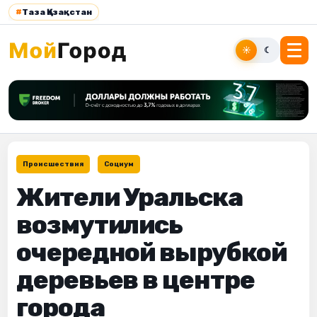
#
Таза Қазақстан
☀
☾
Происшествия
Социум
Жители Уральска
возмутились
очередной вырубкой
деревьев в центре
города