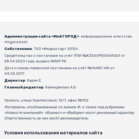
Администрация сайта «Мой ГОРОД»
: информационное агентство
«mgorod.kz».
Собственник
: ТОО «Медиастарт 2012».
Свидетельство о постановке на учёт ППИ №KZ55VPI00069267 от
28.04.2023 года, выдано МИОР РК.
Дата и номер первичной постановки на учёт №16487-ИА от
04.05.2017.
Директор
: Карин Е.
Главный редактор
: Кайнеденова А.Б.
Уральск, улица Нурпеисовой, 12/1, офис №102.
Материалы, опубликованные со знаком ®, а также под рубриками
«Новости компаний», «Бизнес» и «Выборы» носят рекламный характер.
Ответственность за них несёт рекламодатель.
Условия использования материалов сайта