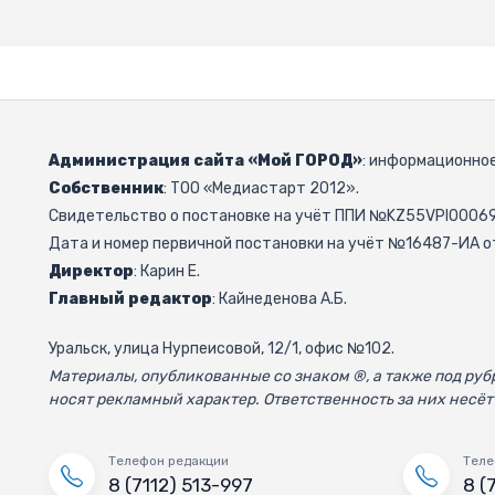
Администрация сайта «Мой ГОРОД»
: информационное
Собственник
: ТОО «Медиастарт 2012».
Свидетельство о постановке на учёт ППИ №KZ55VPI000692
Дата и номер первичной постановки на учёт №16487-ИА от
Директор
: Карин Е.
Главный редактор
: Кайнеденова А.Б.
Уральск, улица Нурпеисовой, 12/1, офис №102.
Материалы, опубликованные со знаком ®, а также под р
носят рекламный характер. Ответственность за них несёт
Телефон редакции
Теле
8 (7112) 513-997
8 (