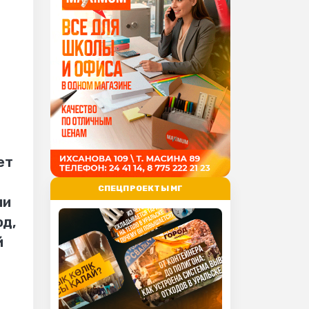
ет
СПЕЦПРОЕКТЫ МГ
ли
од,
й