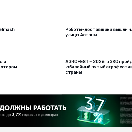
selmash
Роботы-доставщики вышли н
улицы Астаны
ю и
AGROFEST – 2026: в ЗКО прой
 котором
юбилейный пятый агрофести
страны