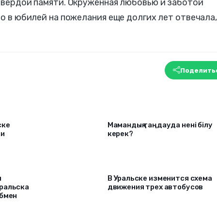
 твердой памяти. Окруженная любовью и заботой
но в юбилей на пожелания еще долгих лет отвечала
Поделить
ске
Мамандық таңдауда нені білу
ки
керек?
я
В Уральске изменится схема
ральска
движения трех автобусов
обмен