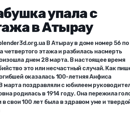
абушка упала с
тажа в Атырау
lender3d.org.ua В Атырау в доме номер 56 по
а четвертого этажа и разбилась насмерть
оизошла днем 28 марта. В настоящее время
ийство это или несчастный случай. Как пиш
погибшей оказалась 100-летняя Анфиса
8 марта поздравляли с юбилеем руководите
вна родилась в 1914 году. Она пережила гол
 в свои 100 лет была в здравом уме и твердо
и