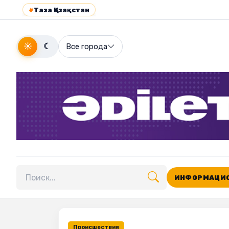
#
Таза Қазақстан
☀
☾
Все города
ИНФОРМАЦИО
Поиск по сайту
Происшествия