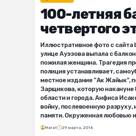
100-летняя б
четвертого э
Иллюстративное фото с сайта b
улице Ауэзова выпала с балкон
пожилая женщина. Трагедия пр
полиция устанавливает, самоуб
местное издание "Ак Жайык", 
Зарщикова, которую накануне 
области и города. Анфиса Исако
войну, послевоенную разруху, и
памяти. Окруженная любовью 
Marat
29 марта, 2014