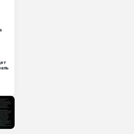
а
дет
валь