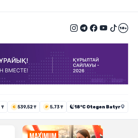
18+
 ₸
539,52 ₸
5,73 ₸
18°C Otegen Batyr
€
₽