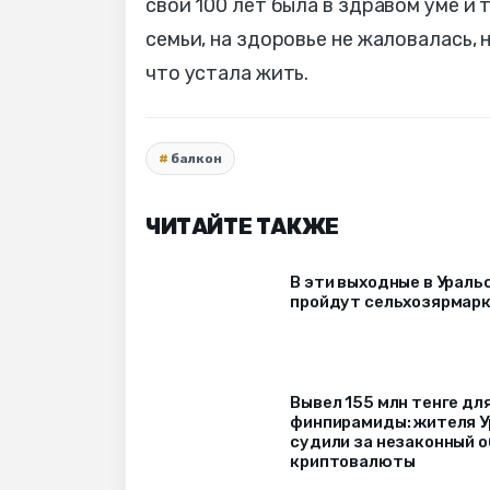
свои 100 лет была в здравом уме и
семьи, на здоровье не жаловалась, 
что устала жить.
балкон
ЧИТАЙТЕ ТАКЖЕ
В эти выходные в Ураль
пройдут сельхозярмар
Вывел 155 млн тенге дл
финпирамиды: жителя У
судили за незаконный 
криптовалюты