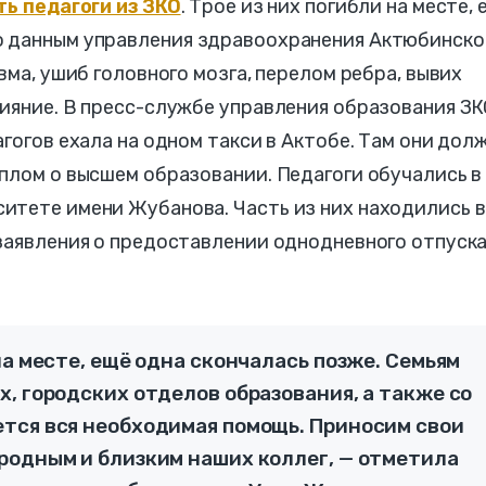
ь педагоги из ЗКО
. Трое из них погибли на месте, 
 данным управления здравоохранения Актюбинско
вма, ушиб головного мозга, перелом ребра, вывих
ияние. В пресс-службе управления образования ЗК
агогов ехала на одном такси в Актобе. Там они дол
плом о высшем образовании. Педагоги обучались в
итете имени Жубанова. Часть из них находились в
заявления о предоставлении однодневного отпуска
на месте, ещё одна скончалась позже. Семьям
, городских отделов образования, а также со
тся вся необходимая помощь. Приносим свои
родным и близким наших коллег, — отметила