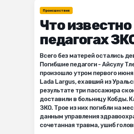
Происшествия
Что известно
педагогах ЗК
Всего без матерей остались де
Погибшие педагоги - Айсулу Т
произошло утром первого июня
Lada Largus, ехавший из Уральс
результате три пассажира ско
доставили в больницу Кобды. К
ЗКО. Трое из них погибли на ме
данным управления здравоохра
сочетанная травма, ушиб голо