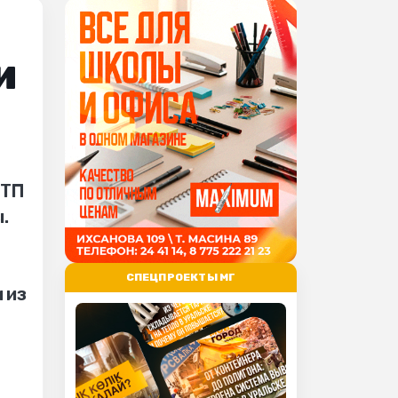
и
ДТП
.
СПЕЦПРОЕКТЫ МГ
 из