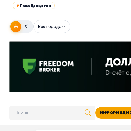
#
Таза Қазақстан
☀
☾
Все города
ИНФОРМАЦИО
Поиск по сайту