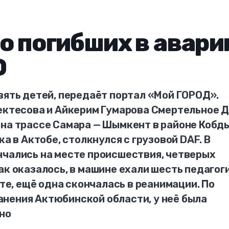
 о погибших в авари
О
вять детей, передаёт портал «Мой ГОРОД».
лектесова и Айкерим Гумарова Смертельное 
 на трассе Самара — Шымкент в районе Кобды
ка в Актобе, столкнулся с грузовой DAF. В
нчались на месте происшествия, четверых
ак оказалось, в машине ехали шесть педагоги
сте, ещё одна скончалась в реанимации. По
нения Актюбинской области, у неё была
вно