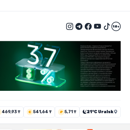
18+
469,93 ₸
541,64 ₸
5,71 ₸
21°C Uralsk
€
₽