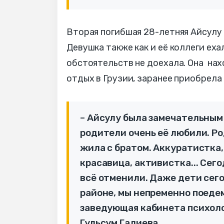
Вторая погибшая 28-летняя Айсулу 
Девушка также как и её коллеги еха
обстоятельств не доехала. Она нах
отдых в Грузии, заранее приобрела 
– Айсулу была замечательным
родители очень её любили. Р
жила с братом. Аккуратистка, 
красавица, активистка... Сег
всё отменили. Даже дети сего
районе, мы непременно поедем
заведующая кабинета психоло
Гульсум Галиева.