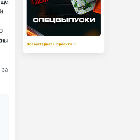
ещё
й
О
жны
Все материалы проекта
 за