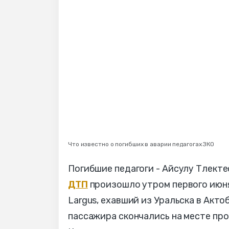
Что известно о погибших в аварии педагогах ЗКО
Погибшие педагоги - Айсулу Тлект
ДТП
произошло утром первого июня
Largus, ехавший из Уральска в Акто
пассажира скончались на месте пр