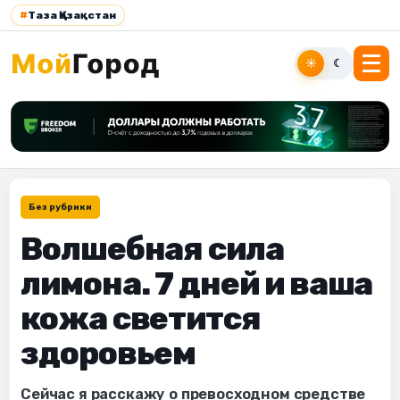
#
Таза Қазақстан
☀
☾
Без рубрики
Волшебная сила
лимона. 7 дней и ваша
кожа светится
здоровьем
Сейчас я расскажу о превосходном средстве