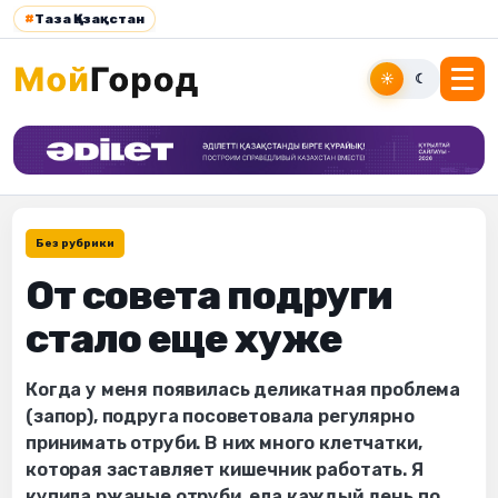
#
Таза Қазақстан
☀
☾
Без рубрики
От совета подруги
стало еще хуже
Когда у меня появилась деликатная проблема
(запор), подруга посоветовала регулярно
принимать отруби. В них много клетчатки,
которая заставляет кишечник работать. Я
купила ржаные отруби, ела каждый день по