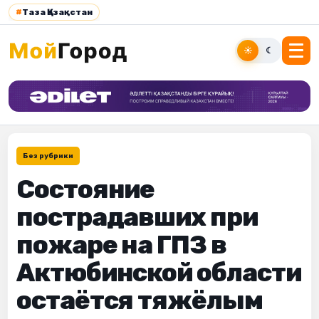
#
Таза Қазақстан
☀
☾
Без рубрики
Состояние
пострадавших при
пожаре на ГПЗ в
Актюбинской области
остаётся тяжёлым