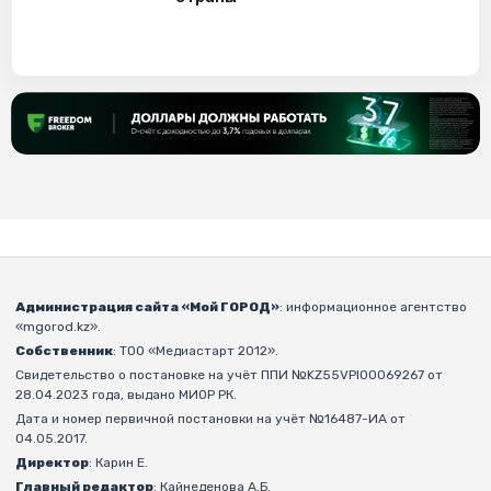
Администрация сайта «Мой ГОРОД»
: информационное агентство
«mgorod.kz».
Собственник
: ТОО «Медиастарт 2012».
Свидетельство о постановке на учёт ППИ №KZ55VPI00069267 от
28.04.2023 года, выдано МИОР РК.
Дата и номер первичной постановки на учёт №16487-ИА от
04.05.2017.
Директор
: Карин Е.
Главный редактор
: Кайнеденова А.Б.