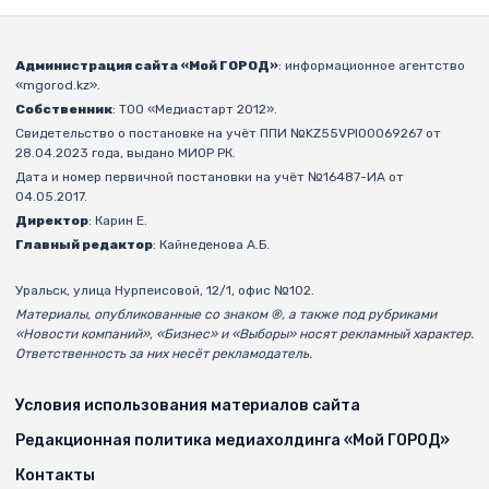
Администрация сайта «Мой ГОРОД»
: информационное агентство
«mgorod.kz».
Собственник
: ТОО «Медиастарт 2012».
Свидетельство о постановке на учёт ППИ №KZ55VPI00069267 от
28.04.2023 года, выдано МИОР РК.
Дата и номер первичной постановки на учёт №16487-ИА от
04.05.2017.
Директор
: Карин Е.
Главный редактор
: Кайнеденова А.Б.
Уральск, улица Нурпеисовой, 12/1, офис №102.
Материалы, опубликованные со знаком ®, а также под рубриками
«Новости компаний», «Бизнес» и «Выборы» носят рекламный характер.
Ответственность за них несёт рекламодатель.
Условия использования материалов сайта
Редакционная политика медиахолдинга «Мой ГОРОД»
Контакты