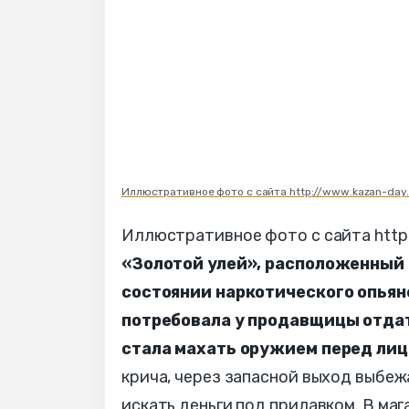
Иллюстративное фото с сайта http://www.kazan-day.
Иллюстративное фото с сайта http:
«Золотой улей», расположенный 
состоянии наркотического опьян
потребовала у продавщицы отдать
стала махать оружием перед ли
крича, через запасной выход выбеж
искать деньги под прилавком. В маг