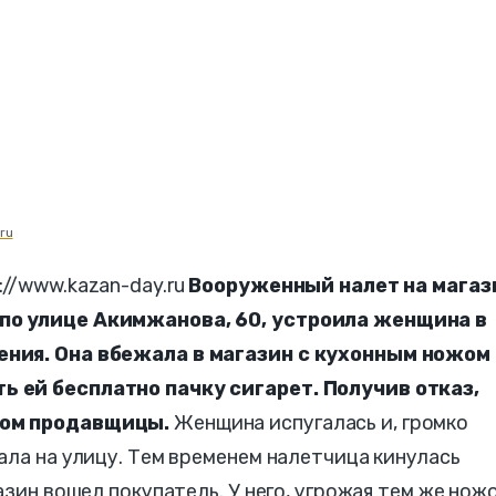
ru
//www.kazan-day.ru
Вооруженный налет на магаз
по улице Акимжанова, 60, устроила женщина в
ения. Она вбежала в магазин с кухонным ножом
 ей бесплатно пачку сигарет. Получив отказ,
цом продавщицы.
Женщина испугалась и, громко
ала на улицу. Тем временем налетчица кинулась
азин вошел покупатель. У него, угрожая тем же нож