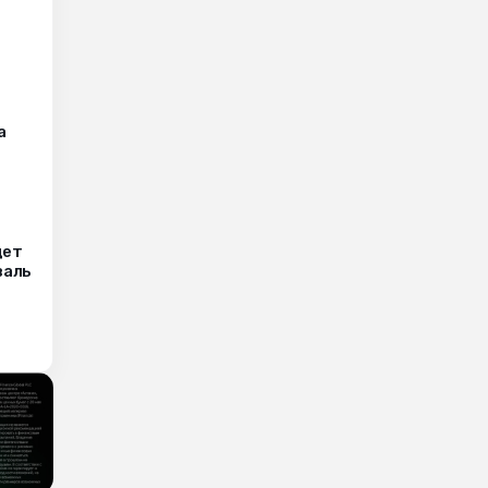
а
дет
валь