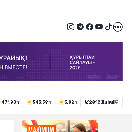
18+
471,98 ₸
543,39 ₸
5,82 ₸
28°C Xuhui
€
₽