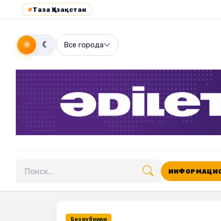
#
Таза Қазақстан
☀
☾
Все города
ИНФОРМАЦИО
Поиск по сайту
Без рубрики