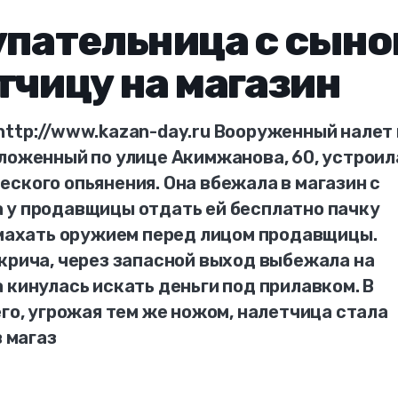
упательница с сыно
тчицу на магазин
http://www.kazan-day.ru Вооруженный налет 
оложенный по улице Акимжанова, 60, устроил
ского опьянения. Она вбежала в магазин с
 у продавщицы отдать ей бесплатно пачку
а махать оружием перед лицом продавщицы.
крича, через запасной выход выбежала на
 кинулась искать деньги под прилавком. В
его, угрожая тем же ножом, налетчица стала
в магаз