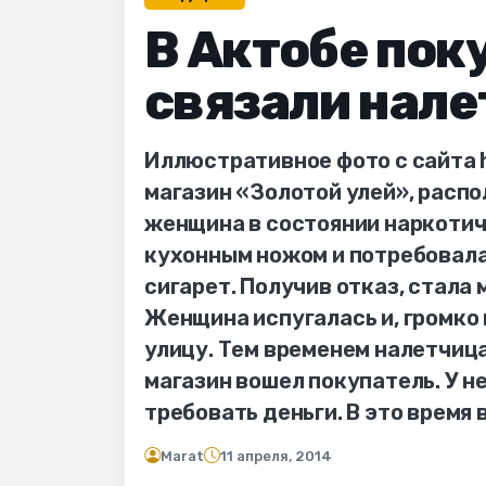
В Актобе пок
связали нале
Иллюстративное фото с сайта 
магазин «Золотой улей», расп
женщина в состоянии наркотиче
кухонным ножом и потребовала
сигарет. Получив отказ, стал
Женщина испугалась и, громко 
улицу. Тем временем налетчица
магазин вошел покупатель. У н
требовать деньги. В это время 
Marat
11 апреля, 2014