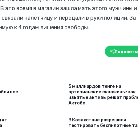
 В это время в магазин зашла мать этого мужчины и
 связали налетчицу и передали в руки полиции. За
имую к 4 годам лишения свободы.
Поделить
5 миллиардов тенге на
ибли все
артезианские скважины: как
изъятые активы решат проб
Актобе
дят
В Казахстане разрешили
а
тестировать беспилотные та