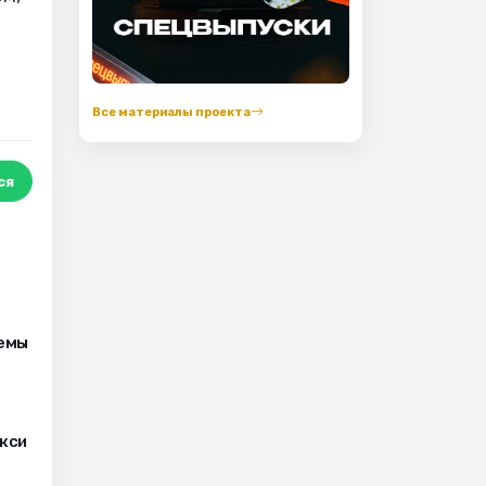
Все материалы проекта
ся
лемы
кси