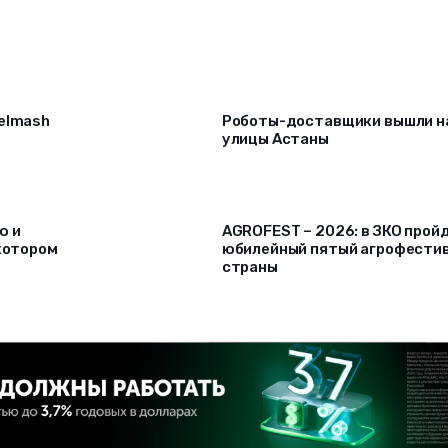
selmash
Роботы-доставщики вышли н
улицы Астаны
ю и
AGROFEST – 2026: в ЗКО прой
 котором
юбилейный пятый агрофести
страны