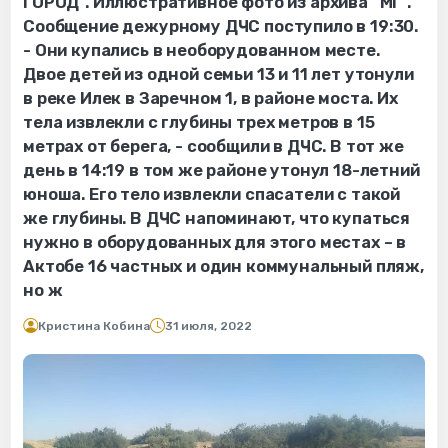
ГОРОД”. Иллюстративное фото из архива “МГ”.
Сообщение дежурному ДЧС поступило в 19:30.
- Они купались в необорудованном месте.
Двое детей из одной семьи 13 и 11 лет утонули
в реке Илек в Заречном 1, в районе моста. Их
тела извлекли с глубины трех метров в 15
метрах от берега, - сообщили в ДЧС. В тот же
день в 14:19 в том же районе утонул 18-летний
юноша. Его тело извлекли спасатели с такой
же глубины. В ДЧС напоминают, что купаться
нужно в оборудованных для этого местах – в
Актобе 16 частных и один коммунальный пляж,
но ж
Кристина Кобина
31 июля, 2022