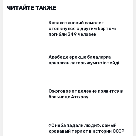
ЧИТАЙТЕ ТАКЖЕ
Казахстанский самолет
столкнулся с другим бортом:
погибли 349 человек
Ақтөбеде ерекше балаларға
арналған лагерь жұмыс істейді
Ожоговое отделение появится в
больнице Атырау
«С неба падали люди»: самый
кровавый теракт в истории СССР