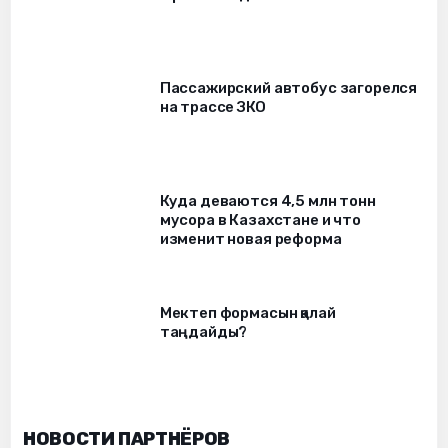
Пассажирский автобус загорелся
на трассе ЗКО
Куда деваются 4,5 млн тонн
мусора в Казахстане и что
изменит новая реформа
Мектеп формасын қалай
таңдайды?
НОВОСТИ ПАРТНЁРОВ