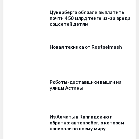
Цукерберга обязали выплатить
почти 450 млрд тенге из-за вреда
соцсетей детям
Новая техника от Rostselmash
Роботы-доставщики вышли на
улицы Астаны
Из Алматы в Каппадокию и
обратно: автопробег, о котором
написали по всему миру