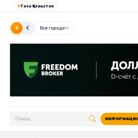
#
Таза Қазақстан
☀
☾
Все города
ИНФОРМАЦИО
Поиск по сайту