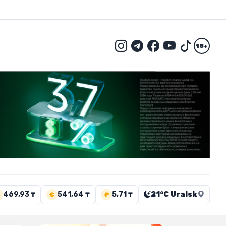
18+
469,93 ₸
541,64 ₸
5,71 ₸
21°C Uralsk
€
₽