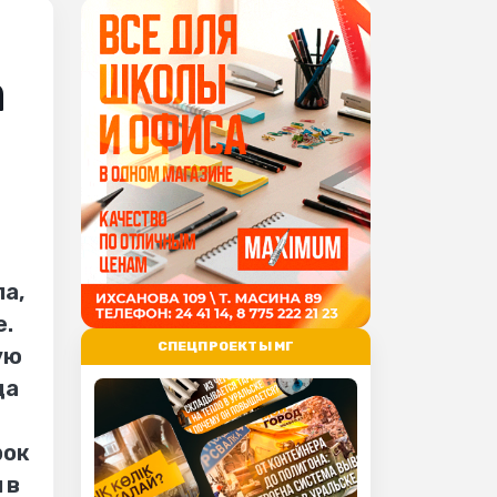
а
а,
е.
СПЕЦПРОЕКТЫ МГ
ую
да
рок
 в