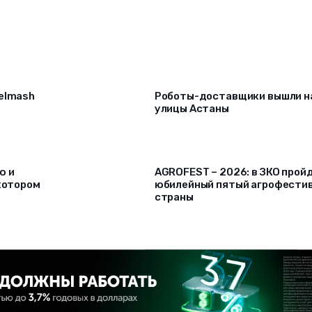
selmash
Роботы-доставщики вышли н
улицы Астаны
ю и
AGROFEST – 2026: в ЗКО прой
 котором
юбилейный пятый агрофести
страны