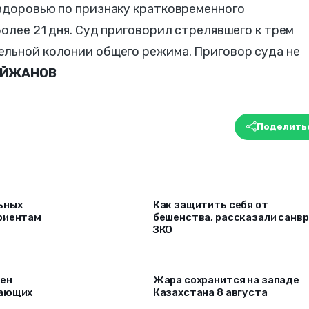
 здоровью по признаку кратковременного
более 21 дня. Суд приговорил стрелявшего к трем
ельной колонии общего режима. Приговор суда не
АЙЖАНОВ
Поделить
ьных
Как защитить себя от
риентам
бешенства, рассказали санв
ЗКО
рен
Жара сохранится на западе
лающих
Казахстана 8 августа