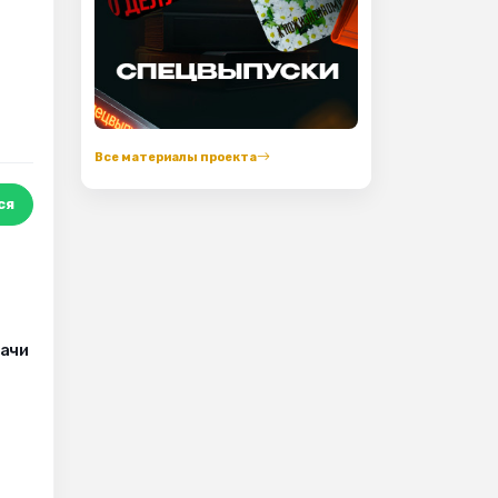
Все материалы проекта
ся
рачи