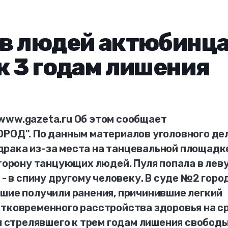
 в людей актюбинц
к 3 годам лишения
www.gazeta.ru Об этом сообщает
ОРОД". По данным материалов уголовного дел
рака из-за места на танцевальной площадк
сторону танцующих людей. Пуля попала в лев
 - в спину другому человеку. В суде №2 горо
вшие получили ранения, причинившие легкий
атковременного расстройства здоровья на с
ил стрелявшего к трем годам лишения свободы