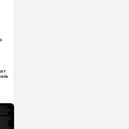
а
дет
валь