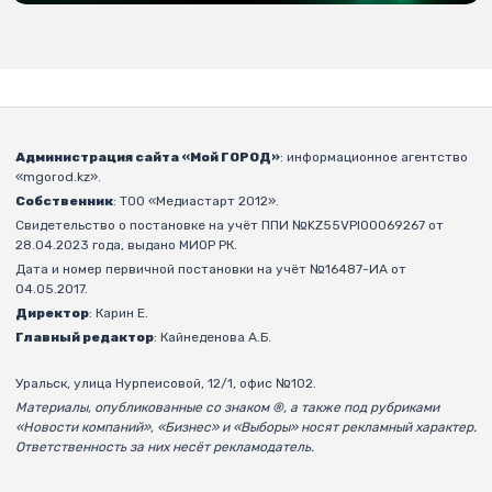
Администрация сайта «Мой ГОРОД»
: информационное агентство
«mgorod.kz».
Собственник
: ТОО «Медиастарт 2012».
Свидетельство о постановке на учёт ППИ №KZ55VPI00069267 от
28.04.2023 года, выдано МИОР РК.
Дата и номер первичной постановки на учёт №16487-ИА от
04.05.2017.
Директор
: Карин Е.
Главный редактор
: Кайнеденова А.Б.
Уральск, улица Нурпеисовой, 12/1, офис №102.
Материалы, опубликованные со знаком ®, а также под рубриками
«Новости компаний», «Бизнес» и «Выборы» носят рекламный характер.
Ответственность за них несёт рекламодатель.