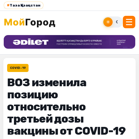
#
Таза Қазақстан
☀
☾
COVID-19
ВОЗ изменила
позицию
относительно
третьей дозы
вакцины от COVID-19