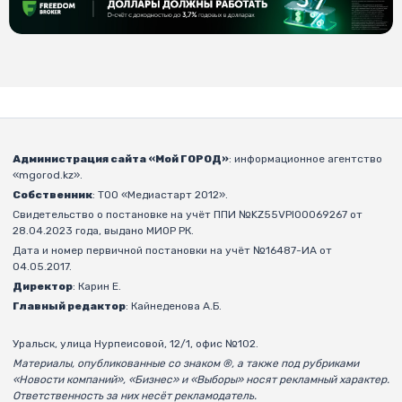
Администрация сайта «Мой ГОРОД»
: информационное агентство
«mgorod.kz».
Собственник
: ТОО «Медиастарт 2012».
Свидетельство о постановке на учёт ППИ №KZ55VPI00069267 от
28.04.2023 года, выдано МИОР РК.
Дата и номер первичной постановки на учёт №16487-ИА от
04.05.2017.
Директор
: Карин Е.
Главный редактор
: Кайнеденова А.Б.
Уральск, улица Нурпеисовой, 12/1, офис №102.
Материалы, опубликованные со знаком ®, а также под рубриками
«Новости компаний», «Бизнес» и «Выборы» носят рекламный характер.
Ответственность за них несёт рекламодатель.