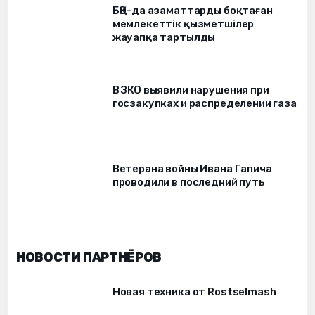
БҚО-да азаматтарды боқтаған
мемлекеттік қызметшілер
жауапқа тартылды
В ЗКО выявили нарушения при
госзакупках и распределении газа
Ветерана войны Ивана Гапича
проводили в последний путь
НОВОСТИ ПАРТНЁРОВ
Новая техника от Rostselmash