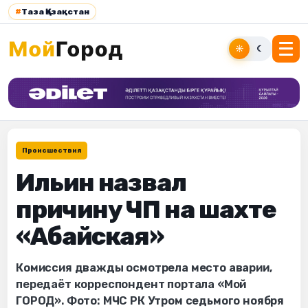
#
Таза Қазақстан
☀
☾
Происшествия
Ильин назвал
причину ЧП на шахте
«Абайская»
Комиссия дважды осмотрела место аварии,
передаёт корреспондент портала «Мой
ГОРОД». Фото: МЧС РК Утром седьмого ноября