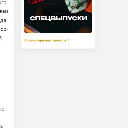
ого
овки
гда
есс-
й
Все материалы проекта
но
ы,