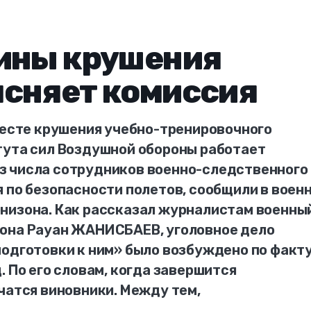
чины крушения
ясняет комиссия
 месте крушения учебно-тренировочного
тута сил Воздушной обороны работает
з числа сотрудников военно-следственного
 по безопасности полетов, сообщили в воен
низона. Как рассказал журналистам военны
зона Рауан ЖАНИСБАЕВ, уголовное дело
одготовки к ним» было возбуждено по факту
. По его словам, когда завершится
чатся виновники. Между тем,