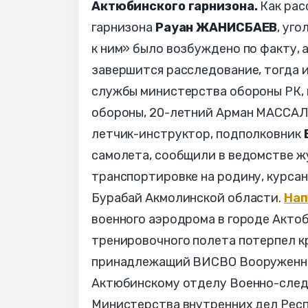
Актюбинского гарнизона.
Как рас
гарнизона
Рауан ЖАНИСБАЕВ
, уг
к ним» было возбуждено по факту, а
завершится расследование, тогда и
службы министерства обороны РК, 
обороны, 20-летний Арман МАССАЛ
летчик-инструктор, подполковник
самолета, сообщили в ведомстве ж
транспортировке на родину, курсан
Бурабай Акмолинской области.
Нап
военного аэродрома в городе Актобе
тренировочного полета потерпел к
принадлежащий ВИСВО Вооруженных
Актюбинскому отделу Военно-следс
Министерства внутренних дел Респ