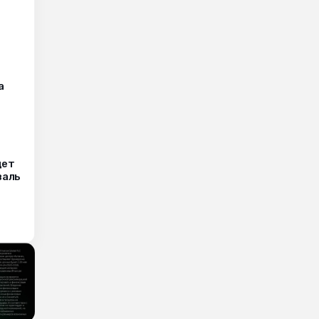
а
дет
валь