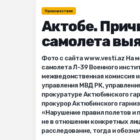
Происшествия
Актобе. При
самолета вы
Фото с сайта www.vesti.az На
самолета Л-39 Военного инсти
межведомственная комиссия и
управления МВД РК, управления
прокуратуре Актюбинского гар
прокурор Актюбинского гарни
«Нарушение правил полетов и п
не в отношении конкретных лиц
расследование, тогда и обозна