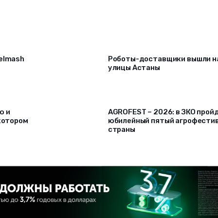
selmash
Роботы-доставщики вышли н
улицы Астаны
ю и
AGROFEST – 2026: в ЗКО прой
 котором
юбилейный пятый агрофести
страны