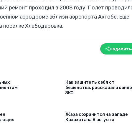
ний ремонт проходил в 2008 году. Полет проводил
военном аэродроме вблизи аэропорта Актобе, Еще
в поселке Хлебодаровка.
Поделить
ьных
Как защитить себя от
риентам
бешенства, рассказали санв
ЗКО
рен
Жара сохранится на западе
лающих
Казахстана 8 августа