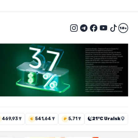
18+
469,93 ₸
541,64 ₸
5,71 ₸
21°C Uralsk
€
₽