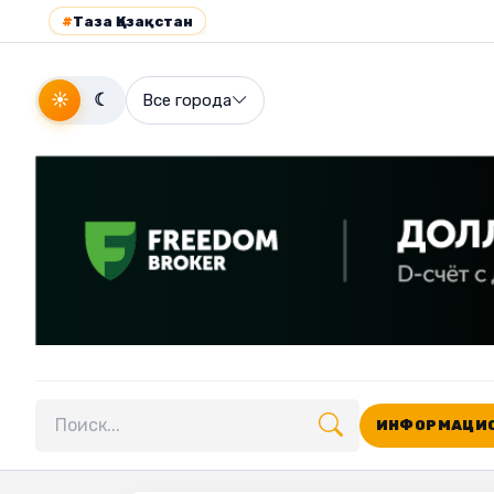
#
Таза Қазақстан
☀
☾
Все города
ИНФОРМАЦИО
Поиск по сайту