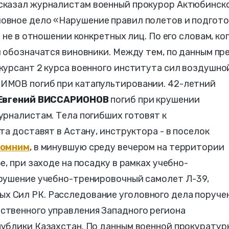
сказал журналистам военный прокурор Актюбинск
оловное дело «Нарушение правил полетов и подгот
 не в отношении конкретных лиц. По его словам, ко
 обозначатся виновники. Между тем, по данным пр
курсант 2 курса военного института сил воздушно
ИМОВ погиб при катапультировании. 42-летний
Евгений ВИССАРИОНОВ
погиб при крушении
урналистам. Тела погибших готовят к
та доставят в Астану, инструктора - в поселок
омним
, в минувшую среду вечером на территории
, при заходе на посадку в рамках учебно-
рушение учебно-тренировочный самолет Л-39,
 Сил РК. Расследование уголовного дела поруче
твенного управления Западного региона
ублики Казахстан. По данным военной прокуратур