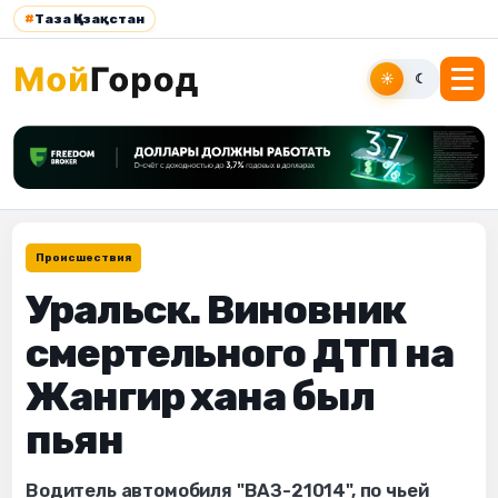
#
Таза Қазақстан
☀
☾
Происшествия
Уральск. Виновник
смертельного ДТП на
Жангир хана был
пьян
Водитель автомобиля "ВАЗ-21014", по чьей