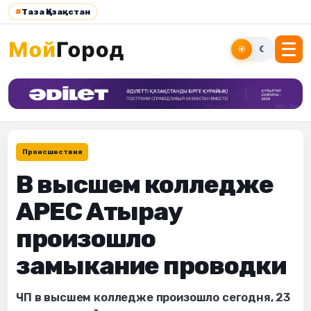
#
Таза Қазақстан
☀
☾
Происшествия
В высшем колледже
APEC Атырау
произошло
замыкание проводки
ЧП в высшем колледже произошло сегодня, 23