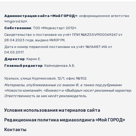
Администрация сайта «Мой ГОРОД»
: информационное агентство
«mgorod.kz».
Собственник
: ТОО «Медиастарт 2012».
Свидетельство о постановке на учёт ППИ №KZ55VPI00069267 от
28.04.2023 года, выдано МИОР РК.
Дата и номер первичной постановки на учёт №16487-ИА от
04.05.2017.
Директор
: Карин Е.
Главный редактор
: Кайнеденова А.Б.
Уральск, улица Нурпеисовой, 12/1, офис №102.
Материалы, опубликованные со знаком ®, а также под рубриками
«Новости компаний», «Бизнес» и «Выборы» носят рекламный характер.
Ответственность за них несёт рекламодатель.
Условия использования материалов сайта
Редакционная политика медиахолдинга «Мой ГОРОД»
Контакты