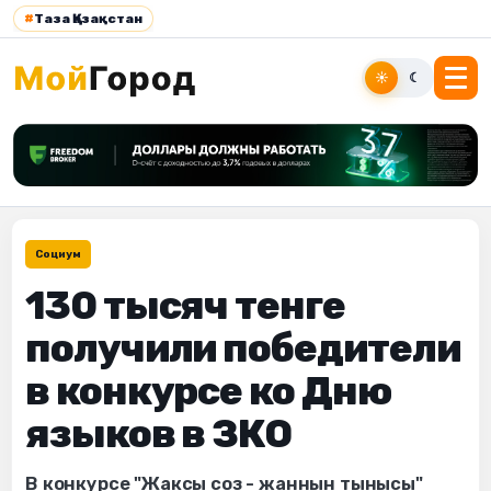
#
Таза Қазақстан
☀
☾
Социум
130 тысяч тенге
получили победители
в конкурсе ко Дню
языков в ЗКО
В конкурсе "Жаксы соз - жаннын тынысы"