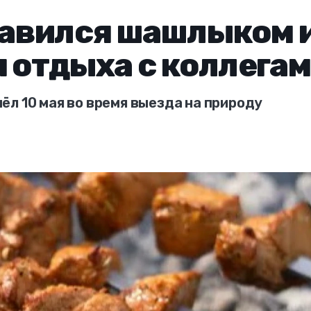
авился шашлыком 
я отдыха с коллега
л 10 мая во время выезда на природу