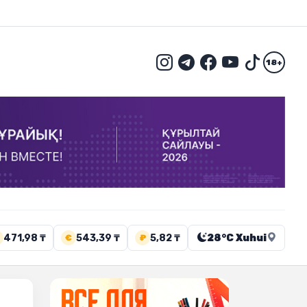
18+
471,98 ₸
543,39 ₸
5,82 ₸
28°C Xuhui
€
₽