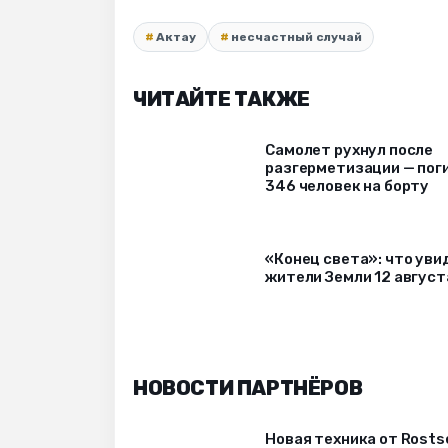
Актау
несчастный случай
ЧИТАЙТЕ ТАКЖЕ
Самолет рухнул после
разгерметизации — пог
346 человек на борту
«Конец света»: что уви
жители Земли 12 август
НОВОСТИ ПАРТНЁРОВ
Новая техника от Rost