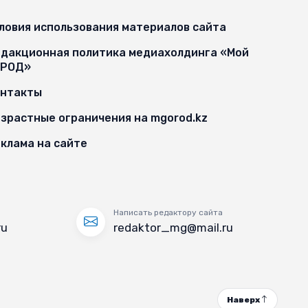
ловия использования материалов сайта
дакционная политика медиахолдинга «Мой
ОРОД»
онтакты
зрастные ограничения на mgorod.kz
клама на сайте
Написать редактору сайта
ru
redaktor_mg@mail.ru
Наверх