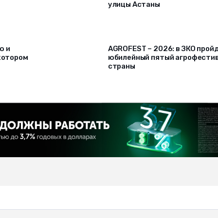
улицы Астаны
ю и
AGROFEST – 2026: в ЗКО прой
 котором
юбилейный пятый агрофести
страны