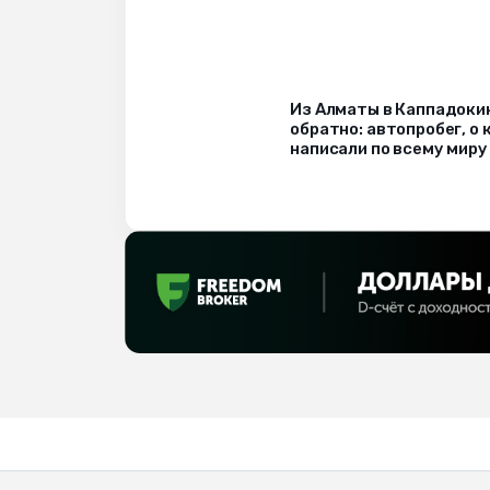
Из Алматы в Каппадоки
обратно: автопробег, о
написали по всему миру