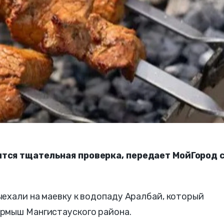
ится тщательная проверка, передает МойГород 
ехали на маевку к водопаду Аралбай, который
рмыш Мангистауского района.