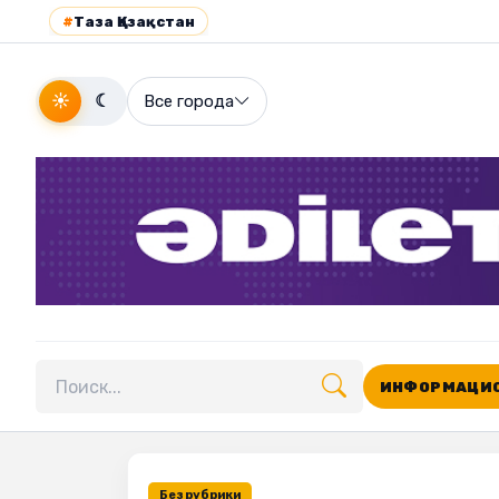
#
Таза Қазақстан
☀
☾
Все города
ИНФОРМАЦИО
Поиск по сайту
Без рубрики