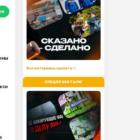
ся
лемы
Все материалы проекта
СПЕЦПРОЕКТЫ МГ
кси
а