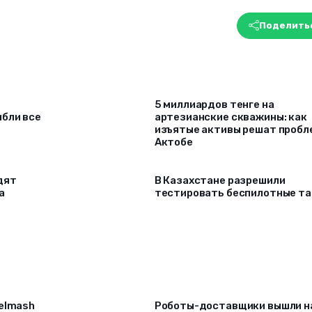
Поделить
5 миллиардов тенге на
ибли все
артезианские скважины: как
изъятые активы решат проб
Актобе
дят
В Казахстане разрешили
а
тестировать беспилотные та
selmash
Роботы-доставщики вышли н