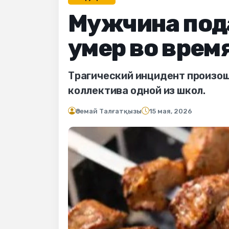
Мужчина под
умер во врем
Трагический инцидент произошё
коллектива одной из школ.
Әсемай Талғатқызы
15 мая, 2026