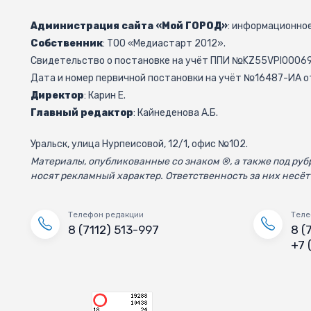
Администрация сайта «Мой ГОРОД»
: информационное
Собственник
: ТОО «Медиастарт 2012».
Свидетельство о постановке на учёт ППИ №KZ55VPI000692
Дата и номер первичной постановки на учёт №16487-ИА от
Директор
: Карин Е.
Главный редактор
: Кайнеденова А.Б.
Уральск, улица Нурпеисовой, 12/1, офис №102.
Материалы, опубликованные со знаком ®, а также под р
носят рекламный характер. Ответственность за них несёт
Телефон редакции
Теле
8 (7112) 513-997
8 (
+7 