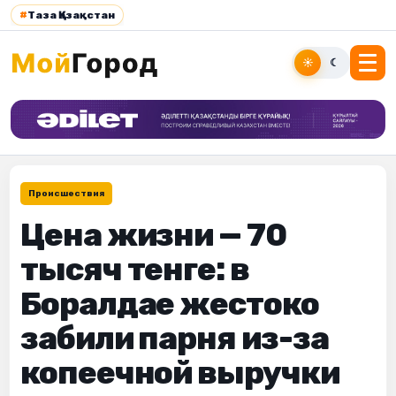
#
Таза Қазақстан
☀
☾
Происшествия
Цена жизни — 70
тысяч тенге: в
Боралдае жестоко
забили парня из-за
копеечной выручки