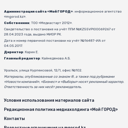
Администрация сайта «Мой ГОРОД»
: информационное агентство
«mgorod.kz».
Собственник
: ТОО «Медиастарт 2012».
Свидетельство о постановке на учёт ППИ №KZ55VPI00069267 от
28.04.2023 года, выдано МИОР РК.
Дата и номер первичной постановки на учёт №16487-ИА от
04.05.2017.
Директор
: Карин Е.
Главный редактор
: Кайнеденова А.Б.
Уральск, улица Нурпеисовой, 12/1, офис №102.
Материалы, опубликованные со знаком ®, а также под рубриками
«Новости компаний», «Бизнес» и «Выборы» носят рекламный характер.
Ответственность за них несёт рекламодатель.
Условия использования материалов сайта
Редакционная политика медиахолдинга «Мой ГОРОД»
Контакты
Возрастные ограничения на mgorod.kz