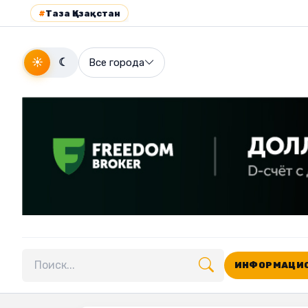
#
Таза Қазақстан
☀
☾
Все города
ИНФОРМАЦИО
Поиск по сайту