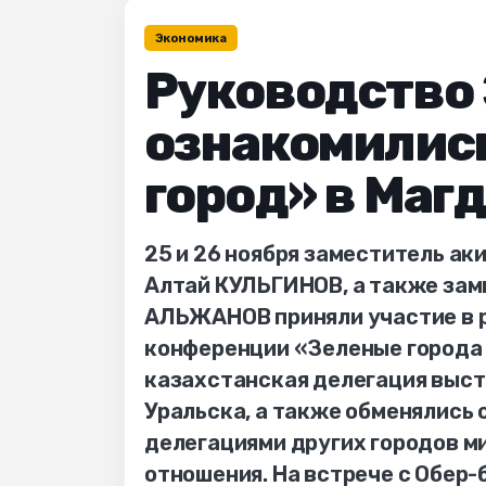
Экономика
Руководство 
ознакомились
город» в Маг
25 и 26 ноября заместитель ак
Алтай КУЛЬГИНОВ, а также зам
АЛЬЖАНОВ приняли участие в 
конференции «Зеленые города 
казахстанская делегация выст
Уральска, а также обменялись 
делегациями других городов м
отношения. На встрече с Обер