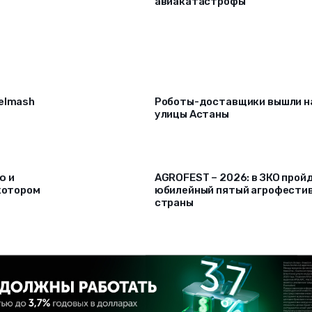
авиакатастрофы
selmash
Роботы-доставщики вышли н
улицы Астаны
ю и
AGROFEST – 2026: в ЗКО прой
 котором
юбилейный пятый агрофести
страны