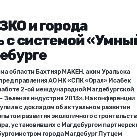
ЗКО и города
 с системой «Умны
дебурге
има области Бахтияр МАКЕН, аким Уральска
пред правления АО НК «СПК «Орал» Исабек
работе 2-ой международной Магдебургской
- Зеленая индустрия 2013». На конференции
упила с докладом об актуальном развитии
опытом развития экологичного строительств
ира, установивших с Магдебургом партнерск
-бургомистром города Магдебург Лутцем