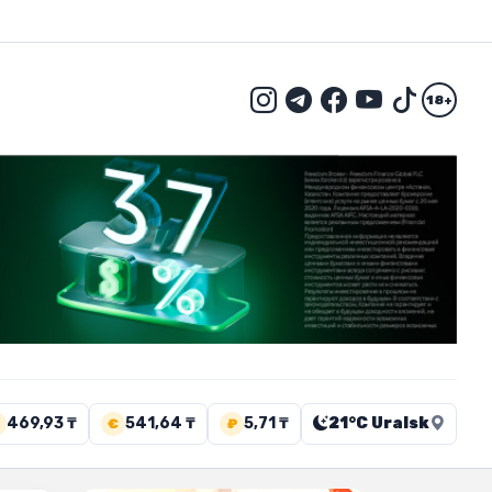
18+
469,93 ₸
541,64 ₸
5,71 ₸
21°C Uralsk
€
₽