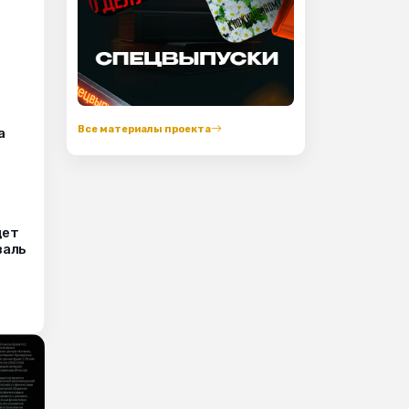
Все материалы проекта
а
дет
валь