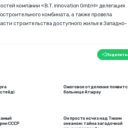
стей компании «B.T. innovation GmbH» делегация
остроительного комбината, а также провела
ласти строительства доступного жилья в Западно-
Поделить
рға
Ожоговое отделение появитс
істейді
больнице Атырау
самый
Он просто исчез над Тихим
ории СССР
океаном: тайна загадочной