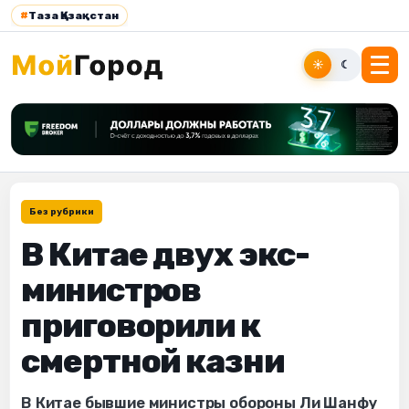
#
Таза Қазақстан
☀
☾
Без рубрики
В Китае двух экс-
министров
приговорили к
смертной казни
В Китае бывшие министры обороны Ли Шанфу