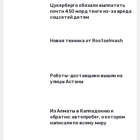
Цукерберга обязали выплатить
почти 450 млрд тенге из-за вреда
соцсетей детям
Новая техника от Rostselmash
Роботы-доставщики вышли на
улицы Астаны
Из Алматы в Каппадокию и
обратно: автопробег, о котором
написали по всему миру