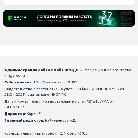
Администрация сайта «Мой ГОРОД»
: информационное агентство
«mgorod.kz».
Собственник
: ТОО «Медиастарт 2012».
Свидетельство о постановке на учёт ППИ №KZ55VPI00069267 от
28.04.2023 года, выдано МИОР РК.
Дата и номер первичной постановки на учёт №16487-ИА от
04.05.2017.
Директор
: Карин Е.
Главный редактор
: Кайнеденова А.Б.
Уральск, улица Нурпеисовой, 12/1, офис №102.