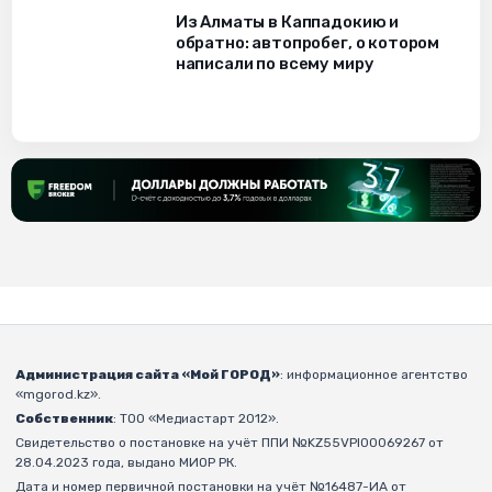
Из Алматы в Каппадокию и
обратно: автопробег, о котором
написали по всему миру
Администрация сайта «Мой ГОРОД»
: информационное агентство
«mgorod.kz».
Собственник
: ТОО «Медиастарт 2012».
Свидетельство о постановке на учёт ППИ №KZ55VPI00069267 от
28.04.2023 года, выдано МИОР РК.
Дата и номер первичной постановки на учёт №16487-ИА от