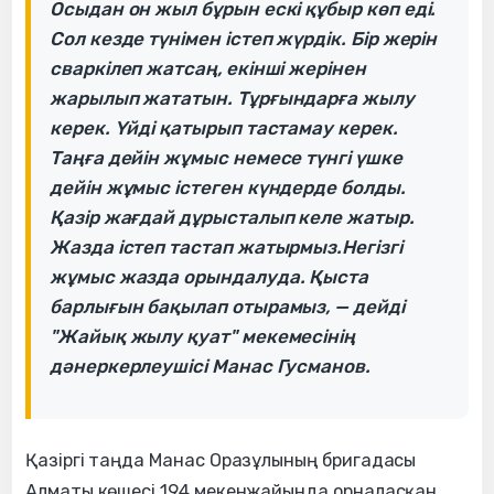
Осыдан он жыл бұрын ескі құбыр көп еді.
Сол кезде түнімен істеп жүрдік. Бір жерін
сваркілеп жатсаң, екінші жерінен
жарылып жататын. Тұрғындарға жылу
керек. Үйді қатырып тастамау керек.
Таңға дейін жұмыс немесе түнгі үшке
дейін жұмыс істеген күндерде болды.
Қазір жағдай дұрысталып келе жатыр.
Жазда істеп тастап жатырмыз.Негізгі
жұмыс жазда орындалуда. Қыста
барлығын бақылап отырамыз, — дейді
"Жайық жылу қуат" мекемесінің
дәнеркерлеушісі Манас Гусманов.
Қазіргі таңда Манас Оразұлының бригадасы
Алматы көшесі 194 мекенжайында орналасқан