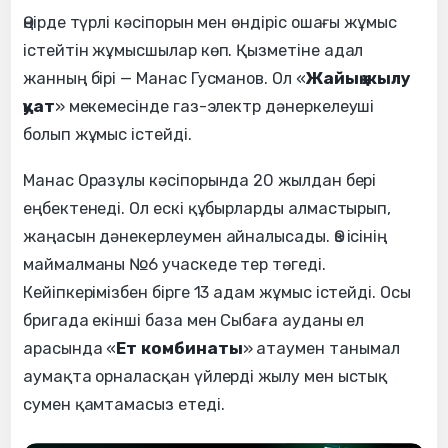
Өңірде түрлі кәсіпорын мен өндіріс ошағы жұмыс
істейтін жұмысшылар көп. Қызметіне адал
жанның бірі — Манас Гусманов. Ол «
Жайық жылу
қуат
» мекемесінде газ-электр дәнеркелеуші
болып жұмыс істейді.
Манас Оразұлы кәсіпорында 20 жылдан бері
еңбектенеді. Ол ескі құбырларды алмастырып,
жаңасын дәнекерлеумен айналысады. Өз ісінің
маймалманы №6 учаскеде тер төгеді.
Кейіпкерімізбен бірге 13 адам жұмыс істейді. Осы
бригада екінші база мен Сыбаға ауданы ел
арасында «
Ет комбинаты
» атаумен танымал
аумақта орналасқан үйлерді жылу мен ыстық
сумен қамтамасыз етеді.