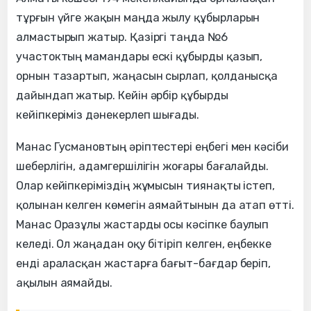
тұрғын үйге жақын маңда жылу құбырларын
алмастырып жатыр. Қазіргі таңда №6
участоктың мамандары ескі құбырды қазып,
орнын тазартып, жаңасын сырлап, қолданысқа
дайындап жатыр. Кейін әрбір құбырды
кейіпкеріміз дәнекерлеп шығады.
Манас Гусмановтың әріптестері еңбегі мен кәсіби
шеберлігін, адамгершілігін жоғары бағалайды.
Олар кейіпкеріміздің жұмысын тиянақты істеп,
қолынан келген көмегін аямайтынын да атап өтті.
Манас Оразұлы жастарды осы кәсіпке баулып
келеді. Ол жаңадан оқу бітіріп келген, еңбекке
енді араласқан жастарға бағыт-бағдар беріп,
ақылын аямайды.