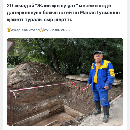
20 жылдай "Жайық жылу қуат" мекемесінде
дәнеркелеуші болып істейтін Манас Гусманов
қызметі туралы сыр шертті.
Ажар Хамитова
29 июля, 2025