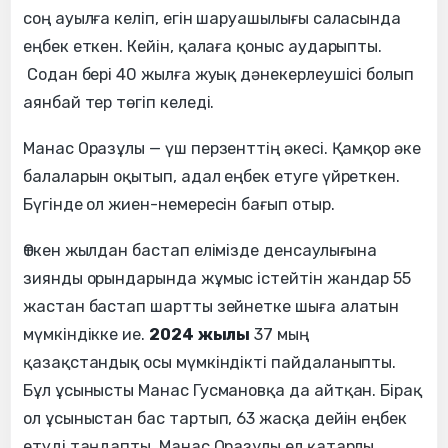
соң ауылға келіп, егін шаруашылығы саласында
еңбек еткен. Кейін, қалаға қоныс аударыпты.
Содан бері 40 жылға жуық дәнекерлеушісі болып
аянбай тер төгіп келеді.
Манас Оразұлы — үш перзенттің әкесі. Қамқор әке
балаларын оқытып, адал еңбек етуге үйреткен.
Бүгінде ол жиен-немересін бағып отыр.
Өткен жылдан бастап елімізде денсаулығына
зиянды орындарында жұмыс істейтін жандар 55
жастан бастап шартты зейнетке шыға алатын
мүмкіндікке ие.
2024 жылы
37 мың
қазақстандық осы мүмкіндікті пайдаланыпты.
Бұл ұсынысты Манас Гусмановқа да айтқан. Бірақ
ол ұсыныстан бас тартып, 63 жасқа дейін еңбек
етуді таңдапты. Манас Оразұлы ел қатарлы