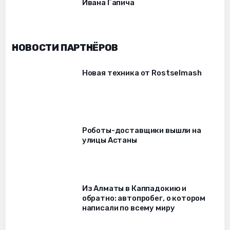
Ивана Гапича
НОВОСТИ ПАРТНЁРОВ
Новая техника от Rostselmash
Роботы-доставщики вышли на
улицы Астаны
Из Алматы в Каппадокию и
обратно: автопробег, о котором
написали по всему миру