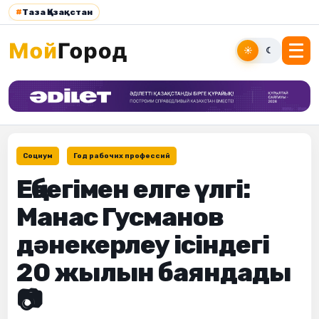
#
Таза Қазақстан
☀
☾
Социум
Год рабочих профессий
Еңбегімен елге үлгі:
Манас Гусманов
дәнекерлеу ісіндегі
20 жылын баяндады
📷