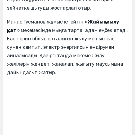
зейнетке шығуды жоспарлап отыр.
Манас Гусманов жұмыс істейтін «
Жайық жылу
қуат
» мекемесінде мыңға тарта адам еңбек етеді.
Кәсіпорын облыс орталығын жылу мен ыстық
сумен қамтып, электр энергиясын өндірумен
айналысады. Қазіргі таңда мекеме жылу
желілерін жөндеп, жаңалап, жылыту маусымына
дайындалып жатыр.