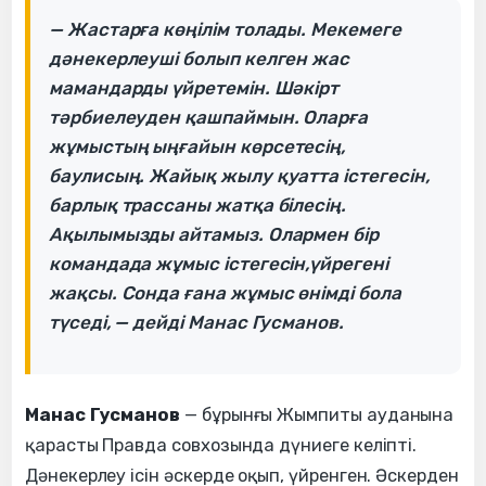
— Жастарға көңілім толады. Мекемеге
дәнекерлеуші болып келген жас
мамандарды үйретемін. Шәкірт
тәрбиелеуден қашпаймын. Оларға
жұмыстың ыңғайын көрсетесің,
баулисың. Жайық жылу қуатта істегесін,
барлық трассаны жатқа білесің.
Ақылымызды айтамыз. Олармен бір
командада жұмыс істегесін,үйрегені
жақсы. Сонда ғана жұмыс өнімді бола
түседі, — дейді Манас Гусманов.
Манас Гусманов
— бұрынғы Жымпиты ауданына
қарасты Правда совхозында дүниеге келіпті.
Дәнекерлеу ісін әскерде оқып, үйренген. Әскерден