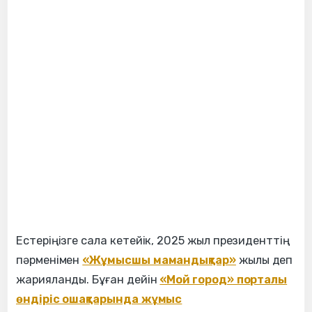
Естеріңізге сала кетейік, 2025 жыл президенттің
пәрменімен
«Жұмысшы мамандықтар»
жылы деп
жарияланды. Бұған дейін
«Мой город» порталы
өндіріс ошақтарында жұмыс