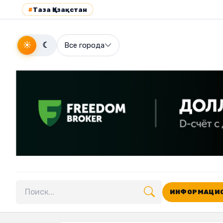
#
Таза Қазақстан
☀
☾
Все города
ИНФОРМАЦИО
Поиск по сайту