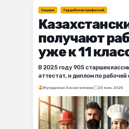
Социум
Год рабочих профессий
Казахстанск
получают ра
уже к 11 клас
В 2025 году 905 старшеклассн
аттестат, и диплом по рабочей
Жулдызхан Хасангалиева
20 мая, 2025