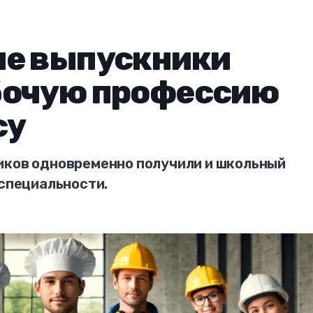
ие выпускники
бочую профессию
су
иков одновременно получили и школьный
 специальности.