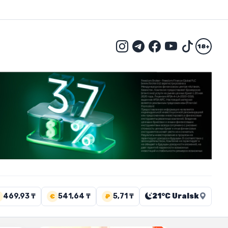
18+
469,93 ₸
541,64 ₸
5,71 ₸
21°C Uralsk
€
₽