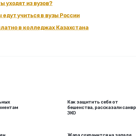
ы уходят из вузов?
 едут учиться в вузы России
платно в колледжах Казахстана
ьных
Как защитить себя от
риентам
бешенства, рассказали санв
ЗКО
рен
Жара сохранится на западе