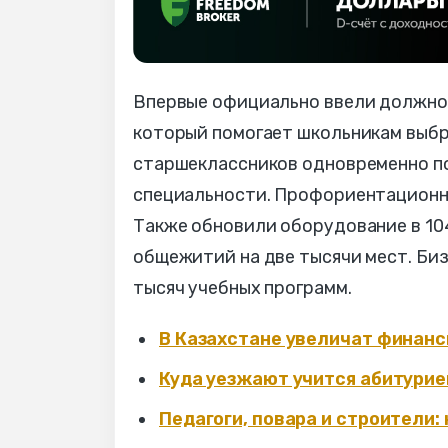
Впервые официально ввели должно
который помогает школьникам выбр
старшеклассников одновременно по
специальности. Профориентационны
Также обновили оборудование в 10
общежитий на две тысячи мест. Би
тысяч учебных программ.
В Казахстане увеличат финан
Куда уезжают учится абитурие
Педагоги, повара и строители: