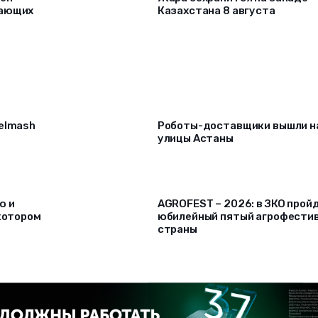
лающих
Казахстана 8 августа
selmash
Роботы-доставщики вышли н
улицы Астаны
ю и
AGROFEST – 2026: в ЗКО прой
 котором
юбилейный пятый агрофести
страны