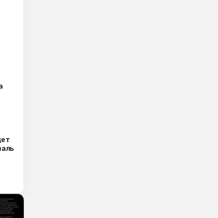
а
дет
валь