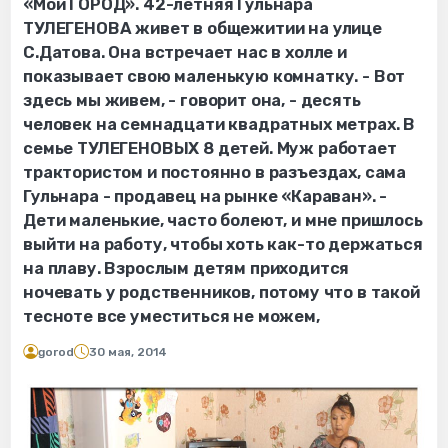
«Мой ГОРОД». 42-летняя Гульнара
ТУЛЕГЕНОВА живет в общежитии на улице
С.Датова. Она встречает нас в холле и
показывает свою маленькую комнатку. - Вот
здесь мы живем, - говорит она, - десять
человек на семнадцати квадратных метрах. В
семье ТУЛЕГЕНОВЫХ 8 детей. Муж работает
трактористом и постоянно в разъездах, сама
Гульнара - продавец на рынке «Караван». -
Дети маленькие, часто болеют, и мне пришлось
выйти на работу, чтобы хоть как-то держаться
на плаву. Взрослым детям приходится
ночевать у родственников, потому что в такой
тесноте все уместиться не можем,
gorod
30 мая, 2014