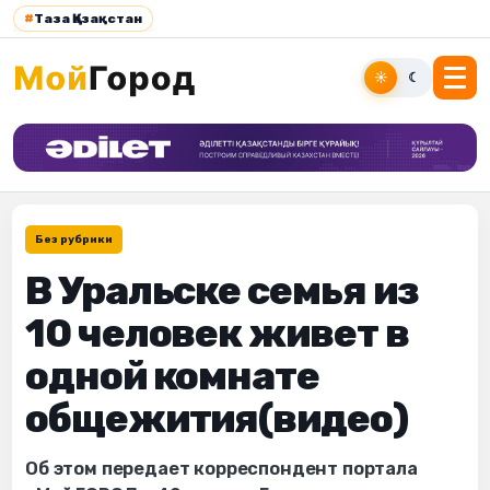
#
Таза Қазақстан
☀
☾
Без рубрики
В Уральске семья из
10 человек живет в
одной комнате
общежития(видео)
Об этом передает корреспондент портала